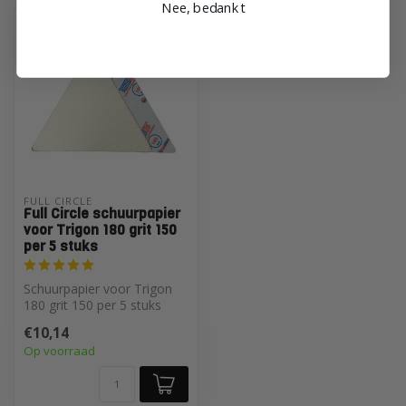
Nee, bedankt
FULL CIRCLE
Full Circle schuurpapier
voor Trigon 180 grit 150
per 5 stuks
Schuurpapier voor Trigon
180 grit 150 per 5 stuks
€10,14
Op voorraad