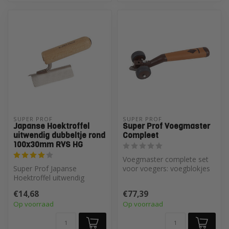
SUPER PROF 
SUPER PROF 
Japanse Hoektroffel
Super Prof Voegmaster
uitwendig dubbeltje rond
Compleet
100x30mm RVS HG
Voegmaster complete set
Super Prof Japanse
voor voegers: voegblokjes
Hoektroffel uitwendig
8/10/12 mm + verstelbare
dubbeltje rond 100x30mm
voegp...
€14,68
€77,39
RVS HG
Op voorraad
Op voorraad