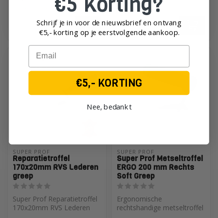
€5 Korting?
gl...
Op voorraad
Op voorraad
Schrijf je in voor de nieuwsbrief en ontvang
€5,- korting op je eerst
volgende aankoop.
Email
€5,- KORTING
Nee, bedankt
SUPER PROF 
SUPER PROF 
Reparatietroffel
Super Prof Metseltroffel
170x20mm RVS Lederen
ERGO 200 mm Rechts
greep
Soft Greep
Super Prof Reparatietroffel
Ergonomische
170x20mm RVS Lederen
rechtshandige metseltroffel
greep
met 200 mm blad. De greep