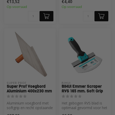
€13,52
€4,40
inwendige hoeken i...
Op voorraad
Op voorraad
SUPER PROF 
BIHUI
Super Prof Voegbord
BIHUI Emmer Scraper
Aluminium 400x230 mm
RVS 165 mm. Soft Grip
Aluminium voegbord met
Het gebogen RVS blad is
softgrip en recht opstaande
optimaal gevormd voor het
rand, speciaal voor het
grondig leegschrapen van