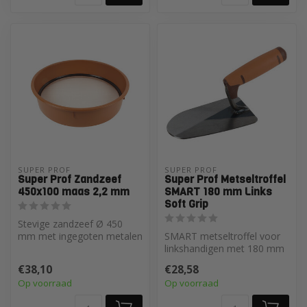
SUPER PROF 
SUPER PROF 
Super Prof Zandzeef
Super Prof Metseltroffel
450x100 maas 2,2 mm
SMART 180 mm Links
Soft Grip
Stevige zandzeef Ø 450
mm met ingegoten metalen
SMART metseltroffel voor
zeef (maaswijdte 2,2 mm).
linkshandigen met 180 mm
Zeef g...
blad. Softgrip handgreep
€38,10
€28,58
boven...
Op voorraad
Op voorraad