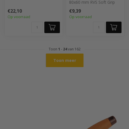
blad. Softgrip handgreep en
80x60 mm RVS Soft Grip
vol...
€22,10
€9,39
Op voorraad
Op voorraad
Toon
1
-
24
van 162
Toon meer