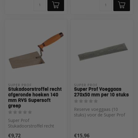
SUPER PROF 
SUPER PROF 
Stukadoorstroffel recht
Super Prof Voeggaas
afgeronde hoeken 140
270x50 mm per 10 stuks
mm RVS Supersoft
greep
Reserve voeggaas (10
stuks) voor de Super Prof
Super Prof
voegkam. Vervang versleten
Stukadoorstroffel recht
gaas s...
afgeronde hoeken 140 mm
€9,72
€15,96
RVS Supersoft greep