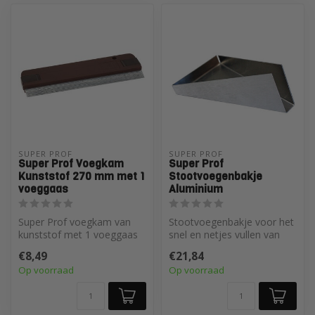
SUPER PROF 
SUPER PROF 
Super Prof Voegkam
Super Prof
Kunststof 270 mm met 1
Stootvoegenbakje
voeggaas
Aluminium
Super Prof voegkam van
Stootvoegenbakje voor het
kunststof met 1 voeggaas
snel en netjes vullen van
voor het nabewerken en
stootvoegen. Je werkt
€8,49
€21,84
netjes af...
zonder...
Op voorraad
Op voorraad