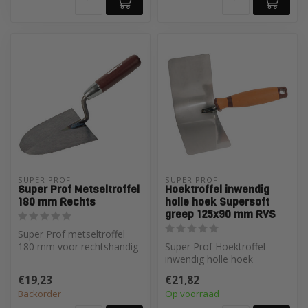
SUPER PROF 
SUPER PROF 
Super Prof Metseltroffel
Hoektroffel inwendig
180 mm Rechts
holle hoek Supersoft
greep 125x90 mm RVS
Super Prof metseltroffel
180 mm voor rechtshandig
Super Prof Hoektroffel
gebruik. Perfect
inwendig holle hoek
uitgebalancee...
Supersoft greep 125x90
€19,23
€21,82
mm RVS
Backorder
Op voorraad