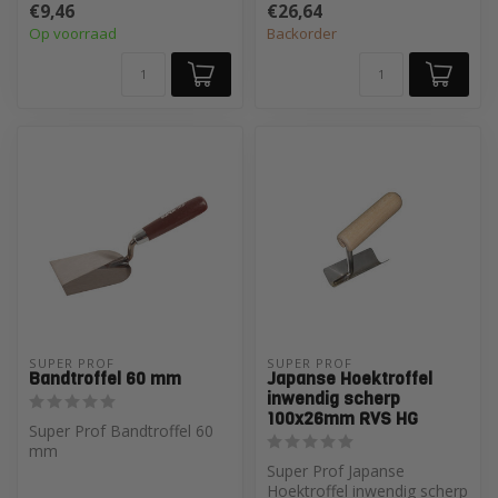
€9,46
€26,64
boven het bla...
Op voorraad
Backorder
SUPER PROF 
SUPER PROF 
Bandtroffel 60 mm
Japanse Hoektroffel
inwendig scherp
100x26mm RVS HG
Super Prof Bandtroffel 60
mm
Super Prof Japanse
Hoektroffel inwendig scherp