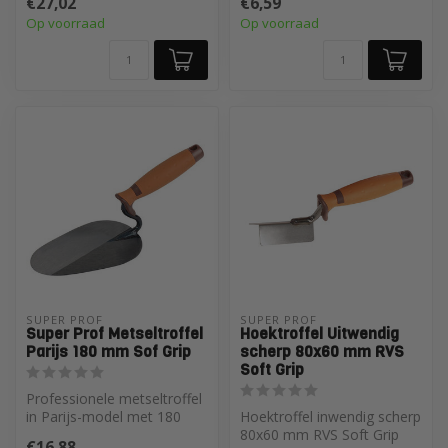
€27,02
€6,59
voege...
emmer...
Op voorraad
Op voorraad
SUPER PROF 
SUPER PROF 
Super Prof Metseltroffel
Hoektroffel Uitwendig
Parijs 180 mm Sof Grip
scherp 80x60 mm RVS
Soft Grip
Professionele metseltroffel
in Parijs-model met 180
Hoektroffel inwendig scherp
mm blad en softgrip.
80x60 mm RVS Soft Grip
€16,88