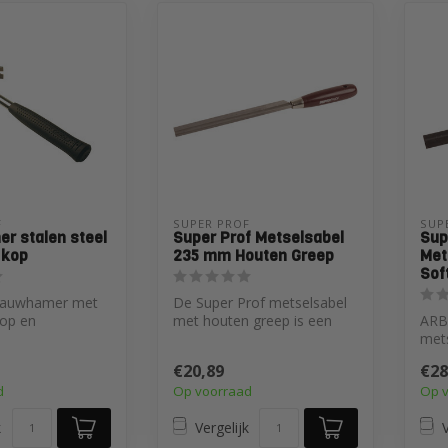
 
SUPER PROF 
SUP
r stalen steel
Super Prof Metselsabel
Sup
 kop
235 mm Houten Greep
Met
Sof
klauwhamer met
De Super Prof metselsabel
kop en
met houten greep is een
ARBO
h handvat voor
klassiek stuk gereedschap
met
.
waar...
ergo
€20,89
€28
hand
d
Op voorraad
Op 
k
Vergelijk
V