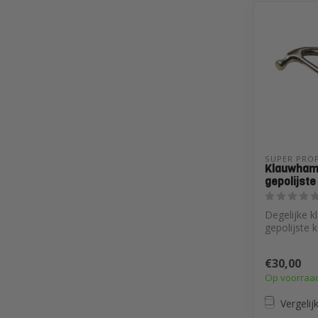
SUPER PROF
Klauwhame
gepolijste
Degelijke 
gepolijste 
ergonomisc
extra grip. ..
€30,00
Op voorraa
Vergelij