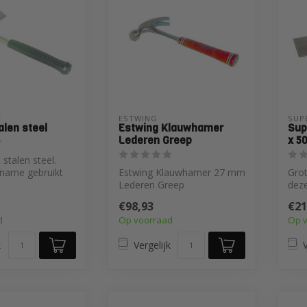
 
ESTWING
SUP
talen steel
Estwing Klauwhamer
Sup
Lederen Greep
x 5
 stalen steel.
name gebruikt
Estwing Klauwhamer 27 mm
Gro
Lederen Greep
deze
swerkzaamheden
beit
€98,93
€21
gesl
d
Op voorraad
Op 
k
Vergelijk
V