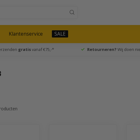
Klantenservice
SALE
verzenden
gratis
vanaf €75,-*
Retourneren?
Wij doen nie
s
roducten