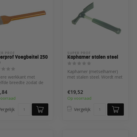
ER PROF 
SUPER PROF 
erprof Voegbeitel 250
Kaphamer stalen steel
0
Kaphamer (metselhamer)
tere werkkant met
met stalen steel. Wordt met
lfde breedte zodat de
name gebruikt bij
el meerdere malen
metselwerkz...
,84
€19,52
epen ka...
voorraad
Op voorraad
ergelijk
Vergelijk