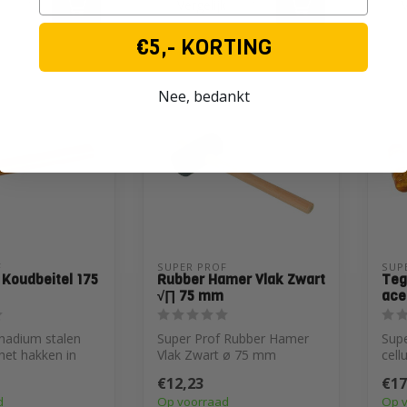
k
Vergelijk
V
€5,- KORTING
Nee, bedankt
 
SUPER PROF 
SUP
 Koudbeitel 175
Rubber Hamer Vlak Zwart
Teg
√∏ 75 mm
ace
adium stalen
Super Prof Rubber Hamer
Sup
 het hakken in
Vlak Zwart ø 75 mm
cell
n, metaal en
€12,23
€17
d
Op voorraad
Op 