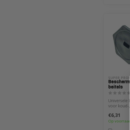
SUPER PROF
Bescherm
beitels
Universele
voor koud-,
steen-, voeg
€6,31
Voork...
Op voorraa