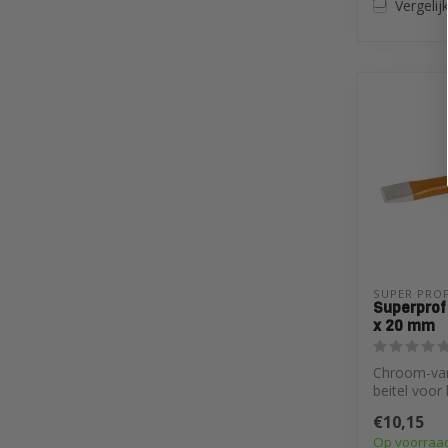
Vergelij
SUPER PROF
Superprof
x 20 mm
Chroom-van
beitel voor
steen, beto
€10,15
sloopwe...
Op voorraa