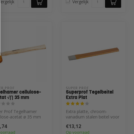
ergelijk
Vergelijk
ER PROF 
SUPER PROF 
elhamer cellulose-
Superprof Tegelbeitel
tat √∏ 35 mm
Extra Plat
er Prof Tegelhamer
Extra platte, chroom-
ulose-acetat ø 35 mm
vanadium stalen beitel voor
het eenvoudig verwijderen
,74
€13,12
van w...
voorraad
Op voorraad