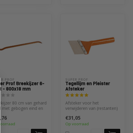
ER PROF 
SUPER PROF 
er Prof Breekijzer 6-
Tegellijm en Pleister
t - 800x18 mm
Afsteker
kijzer 80 cm van gehard
Afsteker voor het
l met gebogen eind en
verwijderen van (restanten)
leten klauw. Voor krac...
sierpleister, tegellijm e.d.
,76
€31,05
Verwi...
voorraad
Op voorraad