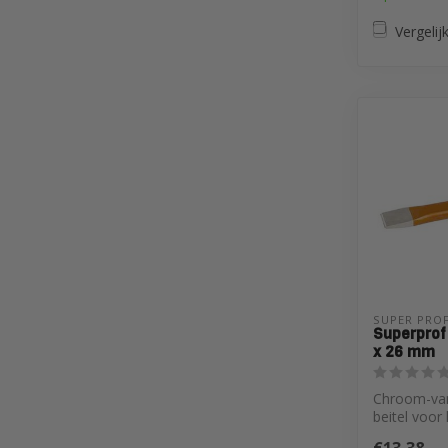
Vergelij
SUPER PROF
Superprof
x 26 mm
Chroom-van
beitel voor
steen, beto