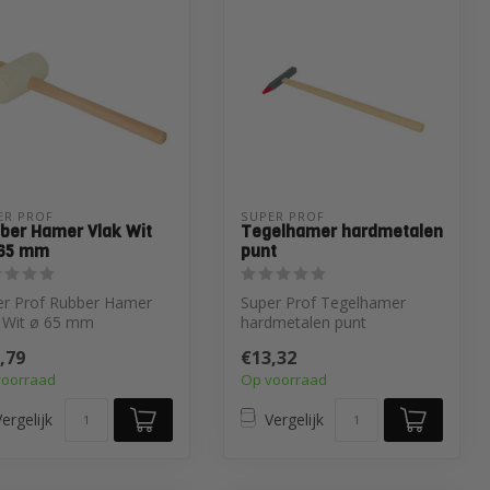
ER PROF 
SUPER PROF 
ber Hamer Vlak Wit
Tegelhamer hardmetalen
65 mm
punt
er Prof Rubber Hamer
Super Prof Tegelhamer
k Wit ø 65 mm
hardmetalen punt
,79
€13,32
voorraad
Op voorraad
ergelijk
Vergelijk