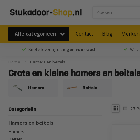
Alle categorieën
Contact
Blog
Merken
Snelle levering uit
eigen voorraad
Wij 
Home
/
Hamers en beitels
Grote en kleine hamers en beitel
Hamers
Beitels
25
P
Categorieën
Hamers en beitels
Hamers
Beitels