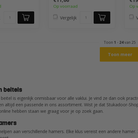
€11,66
€19
sloopwe...
ei...
d
Op voorraad
Op 
k
Vergelijk
V
Toon
1
-
24
van 25
Toon meer
 beitels
eitel is eigenlijk onmisbaar voor alle vaklui. Je vind ze dan ook prac
n altijd een passende in ons assortiment. Wist je dat Stukadoor-Shop. 
nline hebben staan we graag voor je op zoek gaan.
hamers
helpen aan verschillende hamers. Elke klus vereist een andere hamer
ment.