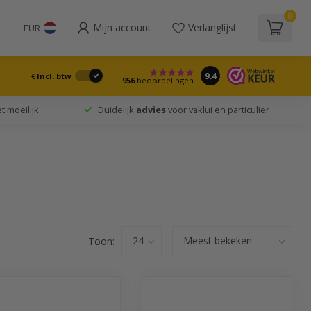
0
Mijn account
Verlanglijst
EUR
9.4
€
Incl. btw
956
beoordelingen
t moeilijk
Duidelijk
advies
voor vaklui en particulier
Toon: