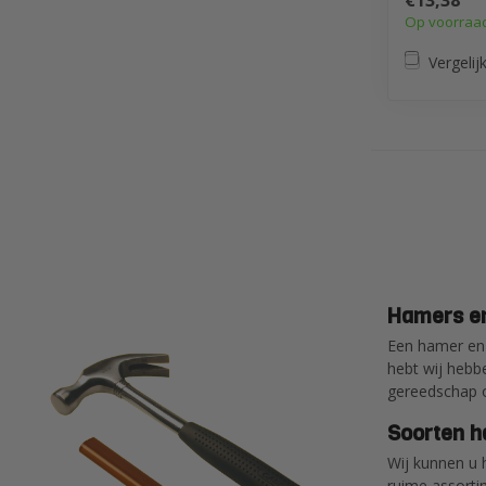
€13,38
sloopwe...
Op voorraa
Vergelij
Hamers en
Een hamer en b
hebt wij hebbe
gereedschap o
Soorten 
Wij kunnen u 
ruime assorti