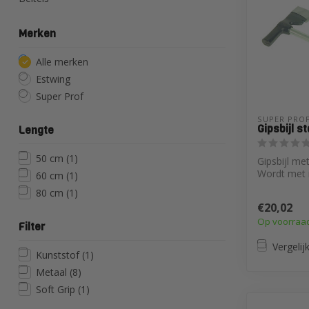
Merken
Alle merken
Estwing
Super Prof
SUPER PROF
Gipsbijl s
Lengte
50 cm
(1)
Gipsbijl met
Wordt met 
60 cm
(1)
bij
80 cm
(1)
stukadoor
€20,02
v...
Op voorraa
Filter
Vergelij
Kunststof
(1)
Metaal
(8)
Soft Grip
(1)