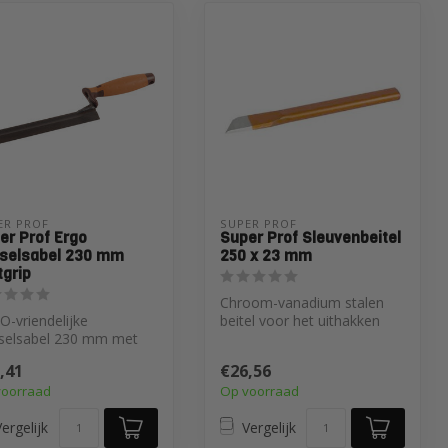
ER PROF 
SUPER PROF 
er Prof Ergo
Super Prof Sleuvenbeitel
selsabel 230 mm
250 x 23 mm
tgrip
Chroom-vanadium stalen
-vriendelijke
beitel voor het uithakken
selsabel 230 mm met
van sleuven in harde
nomische softgrip
materialen...
,41
€26,56
greep. Vermin...
voorraad
Op voorraad
ergelijk
Vergelijk