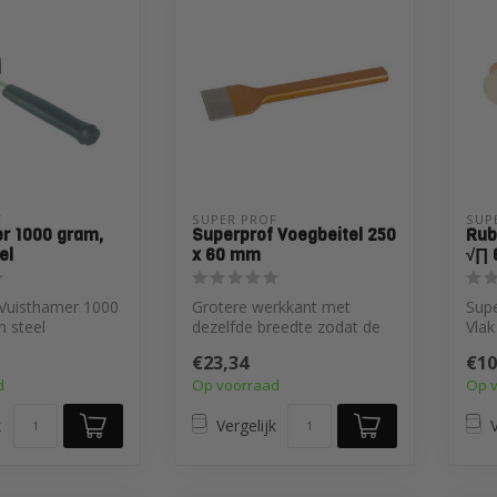
 
SUPER PROF 
SUP
r 1000 gram,
Superprof Voegbeitel 250
Rub
el
x 60 mm
√∏ 
 Vuisthamer 1000
Grotere werkkant met
Sup
n steel
dezelfde breedte zodat de
Vla
beitel meerdere malen
€23,34
€10
geslepen ka...
d
Op voorraad
Op 
k
Vergelijk
V