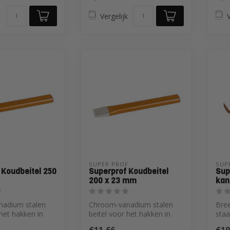
k
Vergelijk
V
 
SUPER PROF 
SUP
 Koudbeitel 250
Superprof Koudbeitel
Sup
200 x 23 mm
kan
adium stalen
Chroom-vanadium stalen
Bree
 het hakken in
beitel voor het hakken in
staa
n, metaal en
steen, beton, metaal en
erg