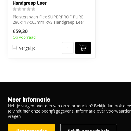
Handgreep Leer
Pleisterspaan Flex SUPERPROF PURE
280x117x0,3mm RVS Handgreep Leer
€59,30
Op voorraad
Vergelijk
Meer informatie
Heb je vragen over een van onze producten? Bekijk dan ook eens
Je vindt hier onze bedrijfsgegevens, informatie over voorwaard
vragen.
Klantenservice
Bekijk onze winkels