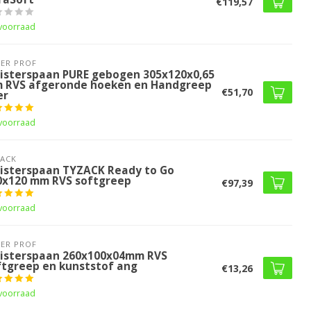
€119,57
voorraad
ER PROF 
eisterspaan PURE gebogen 305x120x0,65
 RVS afgeronde hoeken en Handgreep
€51,70
er
voorraad
ACK
eisterspaan TYZACK Ready to Go
0x120 mm RVS softgreep
€97,39
voorraad
ER PROF 
eisterspaan 260x100x04mm RVS
ftgreep en kunststof ang
€13,26
voorraad