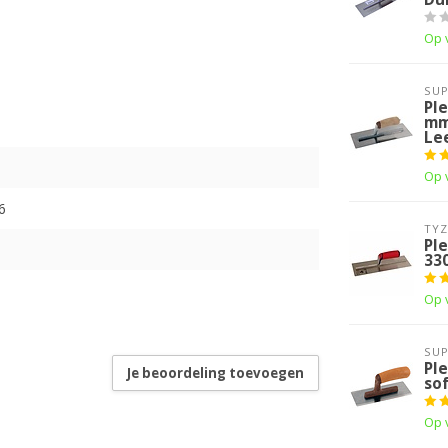
Op 
SUP
Pl
mm
Le
Op 
6
TYZ
Pl
33
Op 
SUP
Pl
Je beoordeling toevoegen
so
Op 