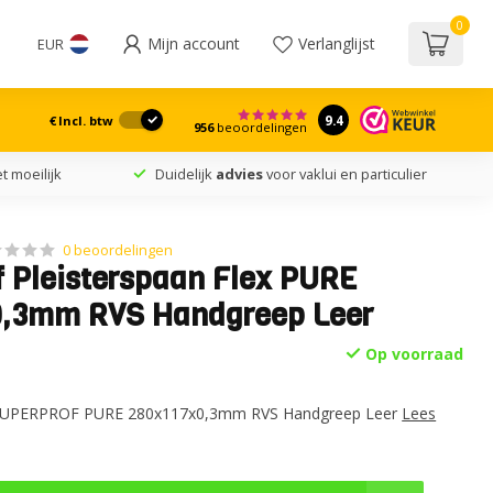
0
Mijn account
Verlanglijst
EUR
9.4
€
Incl. btw
956
beoordelingen
t moeilijk
Duidelijk
advies
voor vaklui en particulier
0 beoordelingen
f Pleisterspaan Flex PURE
0,3mm RVS Handgreep Leer
Op voorraad
x SUPERPROF PURE 280x117x0,3mm RVS Handgreep Leer
Lees