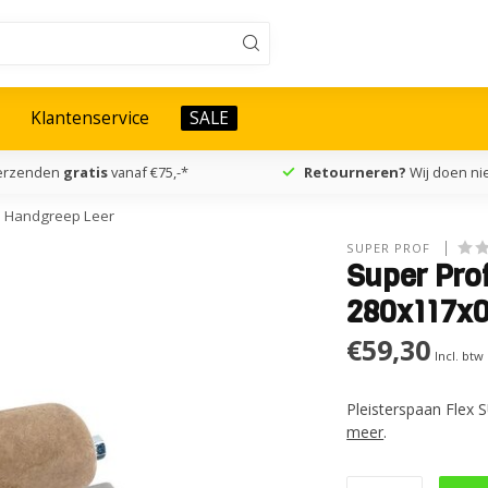
Klantenservice
SALE
verzenden
gratis
vanaf €75,-*
Retourneren?
Wij doen nie
S Handgreep Leer
SUPER PROF 
Super Pro
280x117x
€59,30
Incl. btw
Pleisterspaan Fle
meer
.