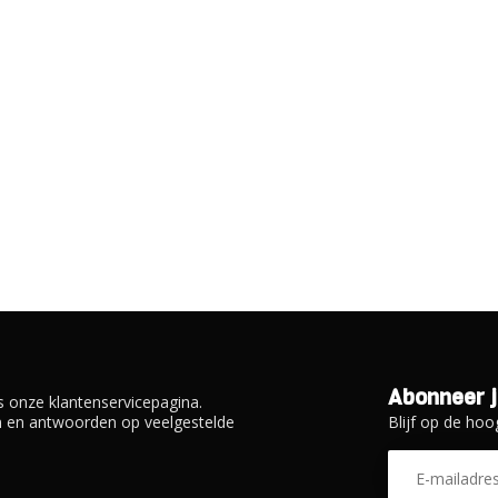
Abonneer j
 onze klantenservicepagina.
Blijf op de hoo
en en antwoorden op veelgestelde