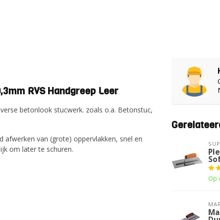
x0,3mm RVS Handgreep Leer
iverse betonlook stucwerk. zoals o.a. Betonstuc,
Gerelateer
ad afwerken van (grote) oppervlakken, snel en
SUP
ijk om later te schuren.
Pl
So
Op 
MA
Ma
Du