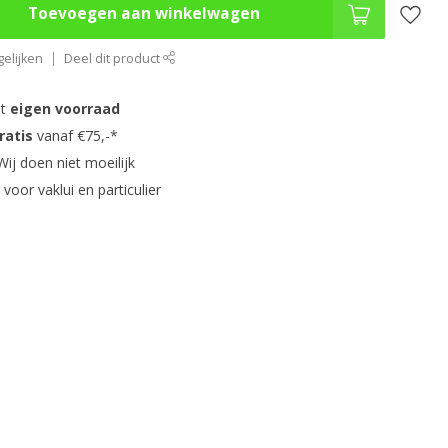
Toevoegen aan winkelwagen
elijken
Deel dit product
it
eigen voorraad
ratis
vanaf €75,-*
ij doen niet moeilijk
s
voor vaklui en particulier