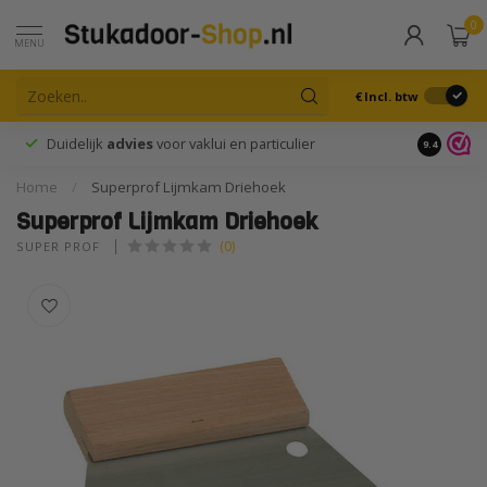
0
MENU
€
Incl. btw
Duidelijk
advies
voor vaklui en particulier
9.4
Home
/
Superprof Lijmkam Driehoek
Superprof Lijmkam Driehoek
(0)
SUPER PROF 