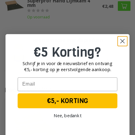
Superprof Hand Lijmkam 4
mm
€2,48
Op voorraad
Heeft u vragen over dit product?
€5 Korting?
Of heeft u hulp nodig bij het plaatsen van uw
order?
Neem dan gerust contact op met onze
Schrijf je in voor de nieuwsbrief en ontvang
klantenservice!
€5,- korting op je eerst
volgende aankoop.
Email
Recent bekeken
€5,- KORTING
Nee, bedankt