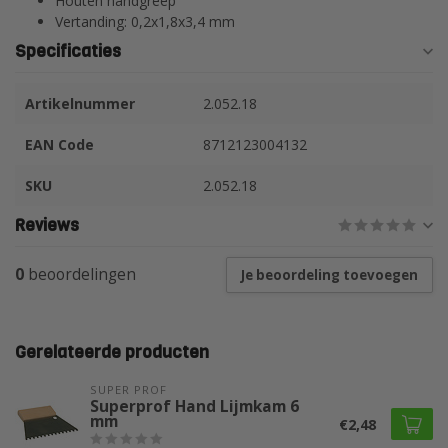
Houten handgreep
Vertanding: 0,2x1,8x3,4 mm
Specificaties
Artikelnummer
2.052.18
EAN Code
8712123004132
SKU
2.052.18
Reviews
0
beoordelingen
Je beoordeling toevoegen
Gerelateerde producten
SUPER PROF 
Superprof Hand Lijmkam 6
mm
€2,48