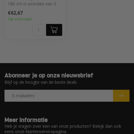
180 cm is voorzien van 3
libellen. Uiterst nauwkeurig
€62,67
vo...
Op voorraad
Abonneer je op onze nieuwsbrief
Blijf op de hoogte van de beste deals
Meer informatie
Heb je vragen over een van onze producten? Bekijk dan ook
eens onze klantenservicepagina.