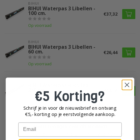
BIHUI
BIHUI Waterpas 3 Libellen -
100 cm.
€37,32
Op voorraad
BIHUI
BIHUI Waterpas 3 Libellen -
60 cm.
€26,44
Op voorraad
BIHUI
BIHUI Waterpas B-RolleX -
240 cm
€5 Korting?
€84,16
Op voorraad
Schrijf je in voor de nieuwsbrief en ontvang
€5,- korting op je eerst
volgende aankoop.
Email
Heeft u vragen over dit product?
Of heeft u hulp nodig bij het plaatsen van uw
order?