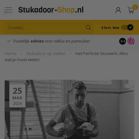
0
MENU
€
Incl. btw
Duidelijk
advies
voor vaklui en particulier
9.4
Home
/
Stukadoor op stelten
/
Het Perfecte Stucwerk: Alles
wat je moet weten
25
MAR
2024