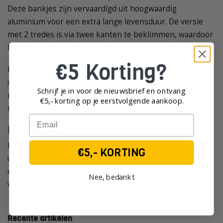
Deze bankjes zijn vervaardigd uit hoogwaardig
aluminium voor een extra lange levensduur. De versie
met 2 tredes is via twee kanten te beklimmen, waardoor
het opstapje minder vaak verplaatst hoeft te worden.
€5 Korting?
Een stukadoors bankje maakt het gemakkelijk om alle
delen van uw stucwerk te bereiken om een perfect
Schrijf je in voor de nieuwsbrief en ontvang
resultaat te bereiken. Het maakt uw werkzaamheden
€5,- korting op je eerst
volgende aankoop.
niet alleen makkelijker, maar ook veiliger.
Email
Plafondbok
Een
plafondbok
is in hoogte verstelbaar en in lengte
€5,- KORTING
uitschuifbaar. De plafondbok van SuperProf is
electrolytisch gegalvaniseerd en is eventueel te
Nee, bedankt
verhogen met een verlengstuk.
Recente artikelen