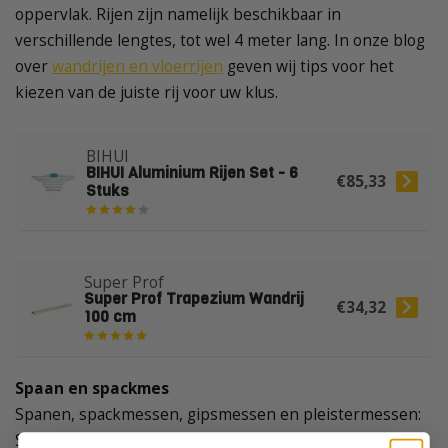
oppervlak. Rijen zijn namelijk beschikbaar in
verschillende lengtes, tot wel 4 meter lang. In onze blog
over
wandrijen en vloerrijen
geven wij tips voor het
kiezen van de juiste rij voor uw klus.
BIHUI
BIHUI Aluminium Rijen Set - 6
€85,33
Stuks
Super Prof
Super Prof Trapezium Wandrij
€34,32
100 cm
Spaan en spackmes
Spanen, spackmessen, gipsmessen en pleistermessen:
Stukadoor-Shop heeft een ruim aanbod voor de