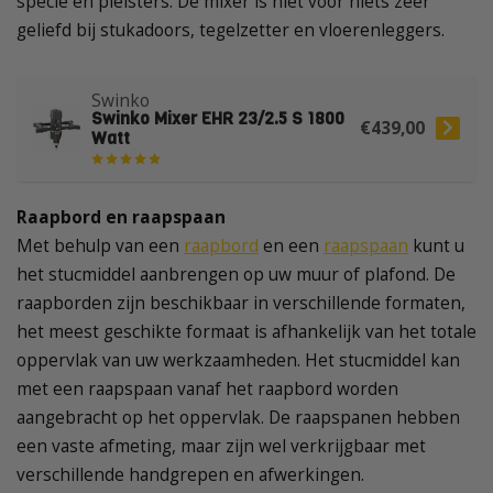
specie en pleisters. De mixer is niet voor niets zeer
geliefd bij stukadoors, tegelzetter en vloerenleggers.
Swinko
Swinko Mixer EHR 23/2.5 S 1800
€439,00
Watt
Raapbord en raapspaan
Met behulp van een
raapbord
en een
raapspaan
kunt u
het stucmiddel aanbrengen op uw muur of plafond. De
raapborden zijn beschikbaar in verschillende formaten,
het meest geschikte formaat is afhankelijk van het totale
oppervlak van uw werkzaamheden. Het stucmiddel kan
met een raapspaan vanaf het raapbord worden
aangebracht op het oppervlak. De raapspanen hebben
een vaste afmeting, maar zijn wel verkrijgbaar met
verschillende handgrepen en afwerkingen.