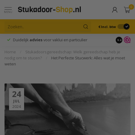
0
MENU
€
Incl. btw
Duidelijk
advies
voor vaklui en particulier
9.4
Home
/
Stukadoorsgereedschap: Welk gereedschap heb je
nodig om te stucen?
/
Het Perfecte Stucwerk: Alles wat je moet
weten
24
JUL
2024