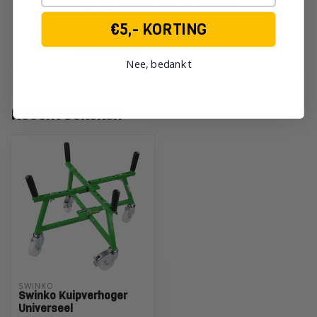
Of heeft u hulp nodig bij het plaatsen van uw
€5,- KORTING
order?
Neem dan gerust contact op met onze
klantenservice!
Nee, bedankt
Recent bekeken
SWINKO
Swinko Kuipverhoger
Universeel