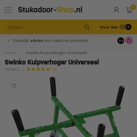
0
MENU
€
Incl. btw
Duidelijk
advies
voor vaklui en particulier
9.4
Home
/
Swinko Kuipverhoger Universeel
Swinko Kuipverhoger Universeel
(4)
SWINKO