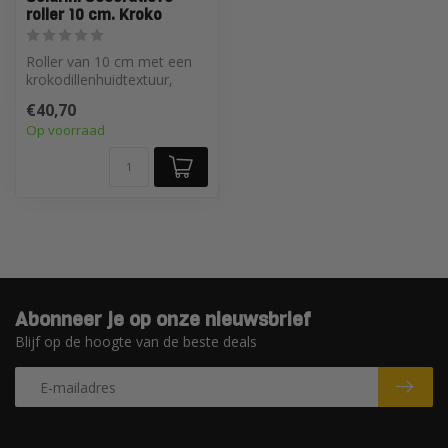
roller 10 cm. Kroko
Roller van 10 cm met een
krokodillenhuidtextuur,
ideaal voor unieke en
€40,70
gedurfde ...
Op voorraad
Abonneer je op onze nieuwsbrief
Blijf op de hoogte van de beste deals