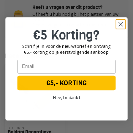
Heeft u vragen over dit product?
Of heeft u hulp nodig bij het plaatsen van uw
order?
Neem dan gerust contact op met onze
€5 Korting?
klantenservice!
Schrijf je in voor de nieuwsbrief en ontvang
€5,- korting op je eerst
volgende aankoop.
Recent bekeken
Email
€5,- KORTING
Nee, bedankt
BOLDRINI
Boldrini Decoratieve