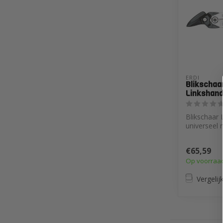
ERDI
Blikschaa
Linkshand
Blikschaar 
universeel
hefboomov
moeiteloos k
€65,59
Op voorraa
Vergelij