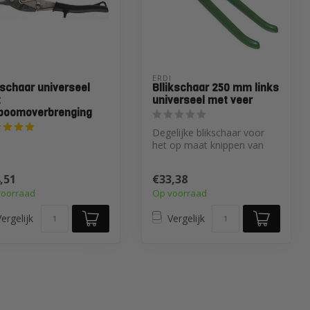
ERDI
kschaar universeel
Bllikschaar 250 mm links
t
universeel met veer
boomoverbrenging
Degelijke blikschaar voor
het op maat knippen van
profielen. Deze blikschaar is
...
,51
€33,38
voorraad
Op voorraad
ergelijk
Vergelijk