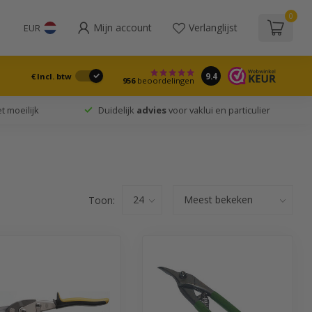
0
Mijn account
Verlanglijst
EUR
9.4
€
Incl. btw
956
beoordelingen
t moeilijk
Duidelijk
advies
voor vaklui en particulier
Toon: