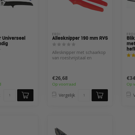
ERDI
ERDI
r Universeel
Allesknipper 190 mm RVS
Bli
ndig
me
hef
Allesknipper met schaarkop
van roestvrijstaal en
ergonomische, zachte
kunststof ...
€26,68
€34
d
Op voorraad
Op 
k
Vergelijk
V