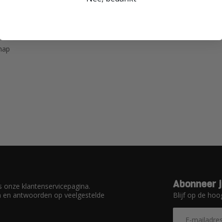
hap
Abonneer j
 onze klantenservicepagina.
Blijf op de hoo
en en antwoorden op veelgestelde