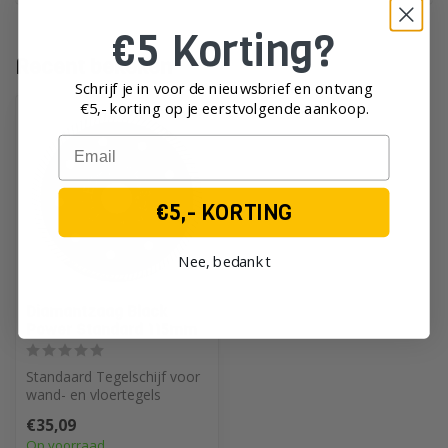
€5 Korting?
Recent bekeken
Schrijf je in voor de nieuwsbrief en ontvang
€5,- korting op je eerst
volgende aankoop.
Email
€5,- KORTING
Nee, bedankt
Diamantzaag Black
Power Standard 115mm
Standaard Tegelschijf voor
wand- en vloertegels
€35,09
Op voorraad