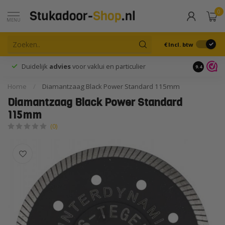
0
MENU
€
Incl. btw
Duidelijk
advies
voor vaklui en particulier
9.4
Home
/
Diamantzaag Black Power Standard 115mm
Diamantzaag Black Power Standard
115mm
(0)