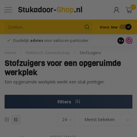
0
MENU
€
Incl. btw
Duidelijk
advies
voor vaklui en particulier
9.4
Home
/
Elektrisch Gereedschap
/
Stofzuigers
Stofzuigers voor een opgeruimde
werkplek
Een opgeruimde werkplek werkt een stuk prettiger.
Filters
PERFECTMATE