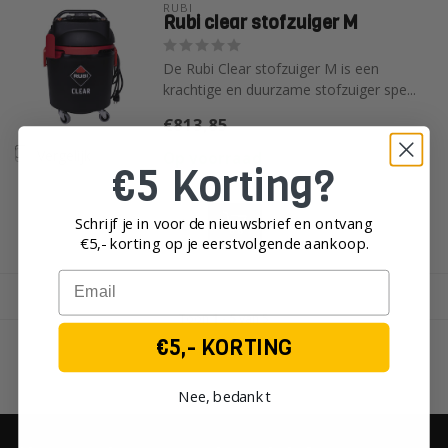
RUBI
Rubi clear stofzuiger M
De Rubi Clear stofzuiger M is een
krachtige en duurzame stofzuiger spe...
€813,85
Vergelijk
Op voorraad
€5 Korting?
Schrijf je in voor de nieuwsbrief en ontvang
€5,- korting op je eerst
volgende aankoop.
Email
Toon
1
-
5
van 5
€5,- KORTING
Nee, bedankt