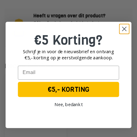
Heeft u vragen over dit product?
Of heeft u hulp nodig bij het plaatsen van uw
order?
Neem dan gerust contact op met onze
€5 Korting?
klantenservice!
Schrijf je in voor de nieuwsbrief en ontvang
€5,- korting op je eerst
volgende aankoop.
Recent bekeken
Email
€5,- KORTING
Nee, bedankt