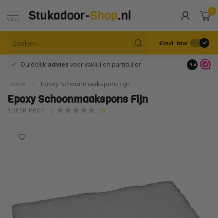
0
MENU
€
Incl. btw
Duidelijk
advies
voor vaklui en particulier
9.4
Home
/
Epoxy Schoonmaakspons Fijn
Epoxy Schoonmaakspons Fijn
(0)
SUPER PROF 