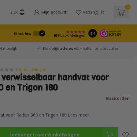
0
Mijn account
Verlanglijst
EUR
9.4
€
Incl. btw
956
beoordelingen
t moeilijk
Duidelijk
advies
voor vaklui en particulier
0 beoordelingen
e verwisselbaar handvat voor
0 en Trigon 180
Backorder
vat voor Radius 360 en Trigon 180
Lees meer
.
Toevoegen aan winkelwagen