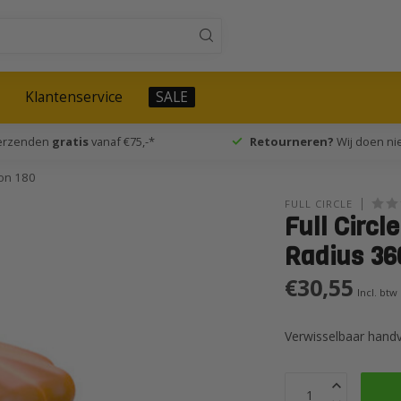
Klantenservice
SALE
verzenden
gratis
vanaf €75,-*
Retourneren?
Wij doen nie
gon 180
FULL CIRCLE
Full Circl
Radius 36
€30,55
Incl. btw
Verwisselbaar hand