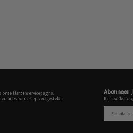
Abonneer j
 onze klantenservicepagina.
Blijf op de hoo
en en antwoorden op veelgestelde