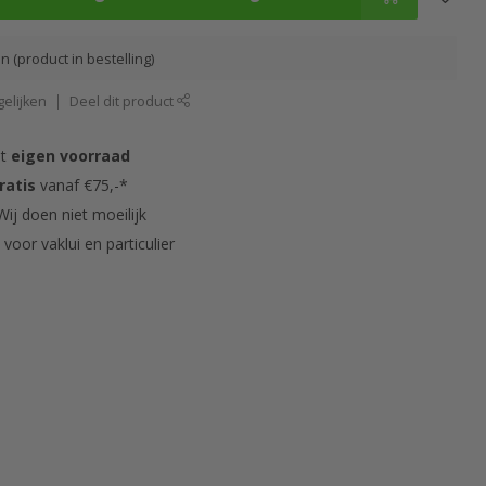
 (product in bestelling)
elijken
Deel dit product
it
eigen voorraad
ratis
vanaf €75,-*
ij doen niet moeilijk
s
voor vaklui en particulier