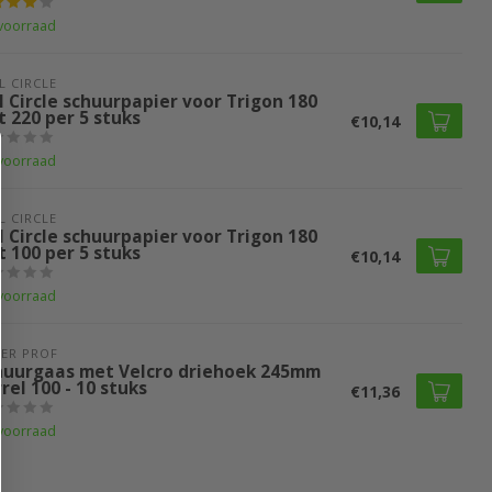
voorraad
L CIRCLE
l Circle schuurpapier voor Trigon 180
t 220 per 5 stuks
€10,14
voorraad
L CIRCLE
l Circle schuurpapier voor Trigon 180
t 100 per 5 stuks
€10,14
voorraad
ER PROF 
huurgaas met Velcro driehoek 245mm
rel 100 - 10 stuks
€11,36
voorraad