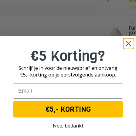
Op 
FUL
Ful
gri
Op 
Je beoordeling toevoegen
€5 Korting?
FUL
Ful
Schrijf je in voor de nieuwsbrief en ontvang
gri
€5,- korting op je eerst
volgende aankoop.
Op 
Email
SUP
Sc
kor
€5,- KORTING
Op 
Nee, bedankt