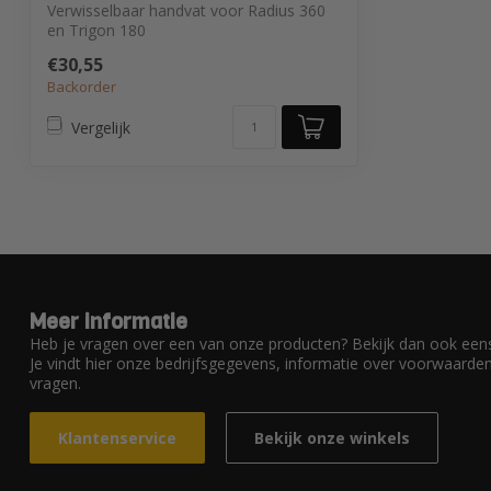
Verwisselbaar handvat voor Radius 360
en Trigon 180
€30,55
Backorder
Vergelijk
Meer informatie
Heb je vragen over een van onze producten? Bekijk dan ook eens
Je vindt hier onze bedrijfsgegevens, informatie over voorwaard
vragen.
Klantenservice
Bekijk onze winkels