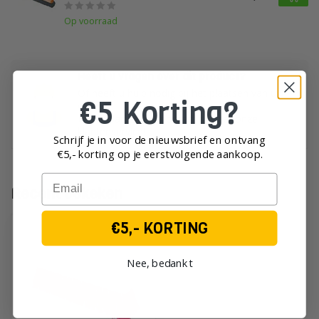
Op voorraad
Heeft u vragen over dit product?
Of heeft u hulp nodig bij het plaatsen van uw
€5 Korting?
order?
Neem dan gerust contact op met onze
klantenservice!
Schrijf je in voor de nieuwsbrief en ontvang
€5,- korting op je eerst
volgende aankoop.
Email
Recent bekeken
€5,- KORTING
Nee, bedankt