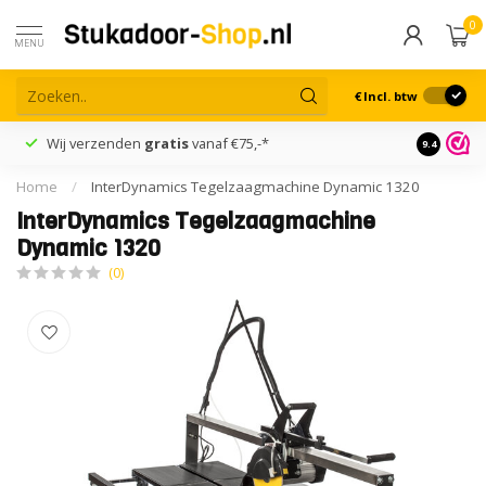
0
MENU
€
Incl. btw
Wij verzenden
gratis
vanaf €75,-*
Retourn
9.4
Home
/
InterDynamics Tegelzaagmachine Dynamic 1320
InterDynamics Tegelzaagmachine
Dynamic 1320
(0)