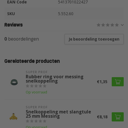
EAN Code
5413701022427
SKU
5.552.60
Reviews
0
beoordelingen
Je beoordeling toevoegen
Gerelateerde producten
SUPER PROF 
Rubber ring voor messing
snelkoppeling
€1,35
Op voorraad
SUPER PROF 
Snelkoppeling met slangtule
25 mm Messing
€8,18
Op voorraad