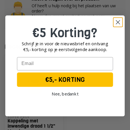
Of heeft u hulp nodig bij het plaatsen van uw
order?
Neem dan gerust contact op met onze
klantenservice!
€5 Korting?
Schrijf je in voor de nieuwsbrief en ontvang
Recent bekeken
€5,- korting op je eerst
volgende aankoop.
Email
€5,- KORTING
Nee, bedankt
SUPER PROF 
Koppeling met
inwendige draad 1 1/2"