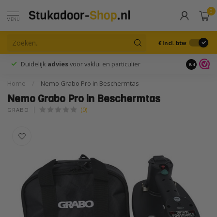
0
MENU
€
Incl. btw
Duidelijk
advies
voor vaklui en particulier
9.4
Home
/
Nemo Grabo Pro in Beschermtas
Nemo Grabo Pro in Beschermtas
(0)
GRABO