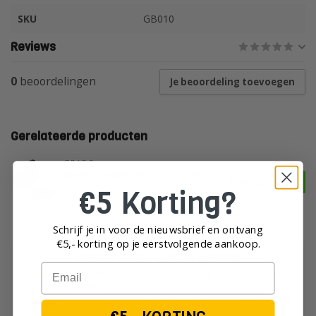
SKU
GB010
Reviews
0
beoordelingen
Je beoordeling toevoegen
Gerelateerde producten
GRABO
Nemo Grabo Pro in Koffer
€449,00
€5 Korting?
Op voorraad
Schrijf je in voor de nieuwsbrief en ontvang
€5,- korting op je eerst
volgende aankoop.
Heeft u vragen over dit product?
Email
Of heeft u hulp nodig bij het plaatsen van uw
order?
Neem dan gerust contact op met onze
klantenservice!