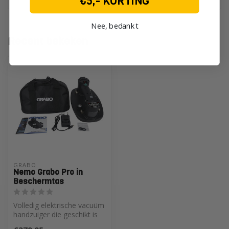
€5,- KORTING
Nee, bedankt
Recent bekeken
GRABO
Nemo Grabo Pro in
Beschermtas
Volledig elektrische vacuüm
handzuiger die geschikt is
voor het oppakken van bij...