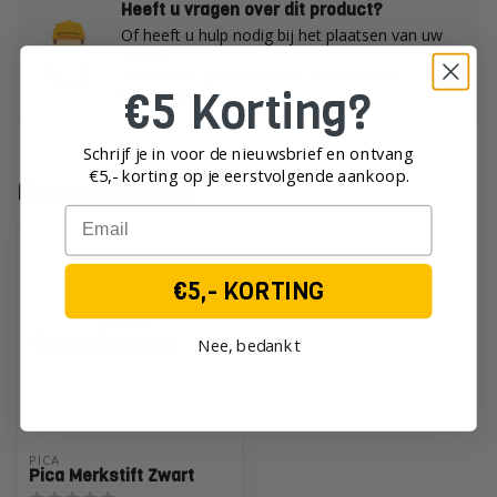
Heeft u vragen over dit product?
Of heeft u hulp nodig bij het plaatsen van uw
order?
Neem dan gerust contact op met onze
€5 Korting?
klantenservice!
Schrijf je in voor de nieuwsbrief en ontvang
€5,- korting op je eerst
volgende aankoop.
Recent bekeken
Email
€5,- KORTING
Nee, bedankt
PICA
Pica Merkstift Zwart