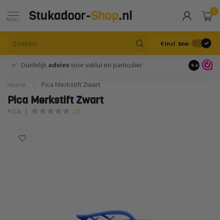
0
MENU
€
Incl. btw
Duidelijk
advies
voor vaklui en particulier
9.4
Home
/
Pica Merkstift Zwart
Pica Merkstift Zwart
(0)
PICA