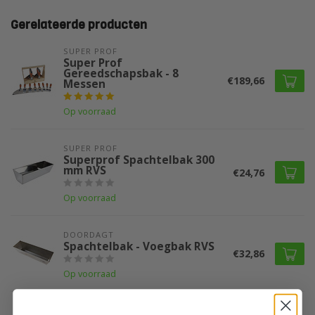
Gerelateerde producten
SUPER PROF 
Super Prof
Gereedschapsbak - 8
€189,66
Messen
Op voorraad
SUPER PROF 
Superprof Spachtelbak 300
mm RVS
€24,76
Op voorraad
DOORDAGT
Spachtelbak - Voegbak RVS
€32,86
Op voorraad
SUPER PROF 