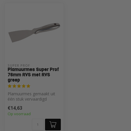
SUPER PROF 
Plamuurmes Super Prof
76mm RVS met RVS
greep
Plamuurmes gemaakt uit
één stuk vervaardigd
roestvrij staal van hoge
€14,63
kwaliteit
Op voorraad