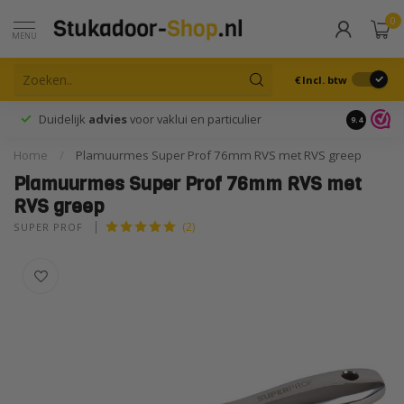
0
MENU
€
Incl. btw
Duidelijk
advies
voor vaklui en particulier
9.4
Home
/
Plamuurmes Super Prof 76mm RVS met RVS greep
Plamuurmes Super Prof 76mm RVS met
RVS greep
(2)
SUPER PROF 