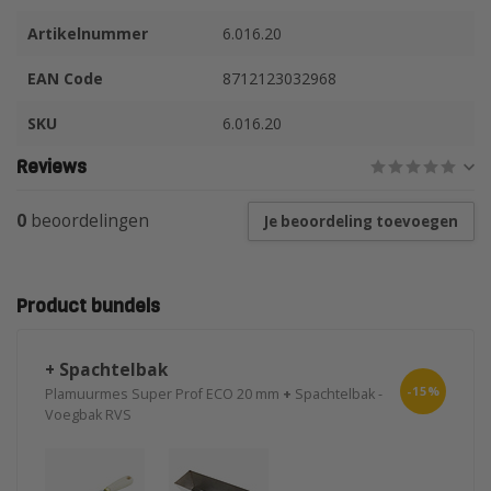
Artikelnummer
6.016.20
EAN Code
8712123032968
SKU
6.016.20
Reviews
0
beoordelingen
Je beoordeling toevoegen
Product bundels
+ Spachtelbak
-15%
Plamuurmes Super Prof ECO 20 mm
+
Spachtelbak -
Voegbak RVS