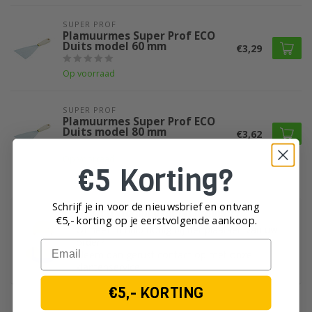
SUPER PROF 
Plamuurmes Super Prof ECO
Duits model 60 mm
€3,29
Op voorraad
SUPER PROF 
Plamuurmes Super Prof ECO
Duits model 80 mm
€3,62
Op voorraad
€5 Korting?
Schrijf je in voor de nieuwsbrief en ontvang
Heeft u vragen over dit product?
€5,- korting op je eerst
volgende aankoop.
Of heeft u hulp nodig bij het plaatsen van uw
order?
Email
Neem dan gerust contact op met onze
klantenservice!
€5,- KORTING