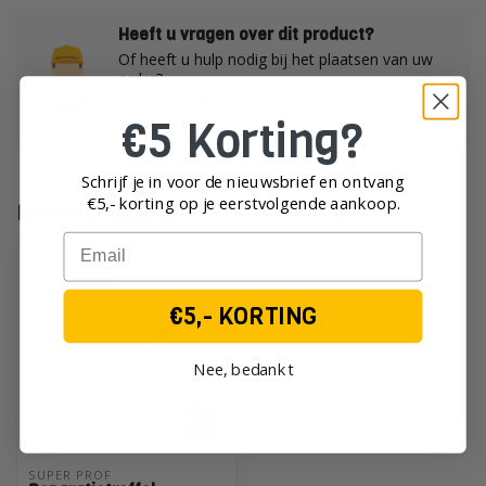
Heeft u vragen over dit product?
Of heeft u hulp nodig bij het plaatsen van uw
order?
Neem dan gerust contact op met onze
klantenservice!
€5 Korting?
Schrijf je in voor de nieuwsbrief en ontvang
€5,- korting op je eerst
volgende aankoop.
Recent bekeken
Email
€5,- KORTING
Nee, bedankt
SUPER PROF 