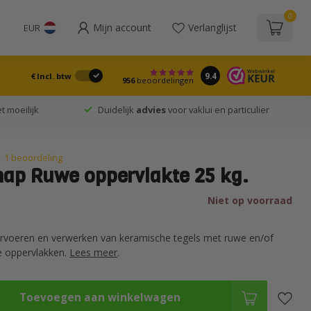
0
Mijn account
Verlanglijst
EUR
9.4
€
Incl. btw
956
beoordelingen
t moeilijk
Duidelijk
advies
voor vaklui en particulier
1 beoordeling
nap Ruwe oppervlakte 25 kg.
Niet op voorraad
ervoeren en verwerken van keramische tegels met ruwe en/of
de oppervlakken.
Lees meer
.
Toevoegen aan winkelwagen