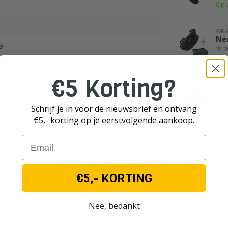
Op 
GR
Ne
9
Op 
€5 Korting?
GR
Ne
Schrijf je in voor de nieuwsbrief en ontvang
Op 
€5,- korting op je eerst
volgende aankoop.
Je beoordeling toevoegen
Email
€5,- KORTING
Nee, bedankt