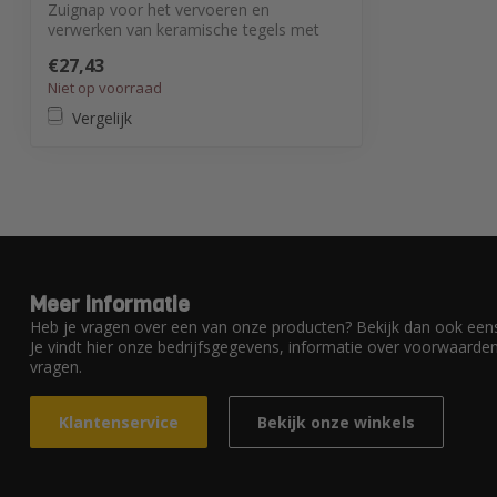
Zuignap voor het vervoeren en
verwerken van keramische tegels met
ruwe en/of lic...
€27,43
Niet op voorraad
Vergelijk
Meer informatie
Heb je vragen over een van onze producten? Bekijk dan ook eens
Je vindt hier onze bedrijfsgegevens, informatie over voorwaard
vragen.
Klantenservice
Bekijk onze winkels