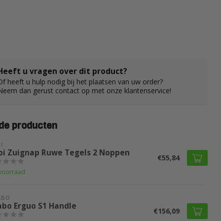
Heeft u vragen over dit product?
Of heeft u hulp nodig bij het plaatsen van uw order?
Neem dan gerust contact op met onze klantenservice!
de producten
I
bi Zuignap Ruwe Tegels 2 Noppen
€55,84
voorraad
ABO
abo Erguo S1 Handle
€156,09