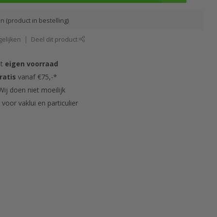
 (product in bestelling)
elijken
Deel dit product
it
eigen voorraad
ratis
vanaf €75,-*
ij doen niet moeilijk
s
voor vaklui en particulier