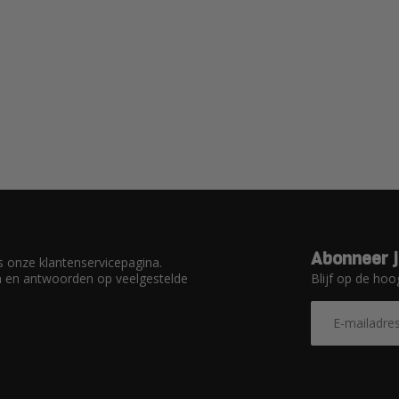
Abonneer j
 onze klantenservicepagina.
Blijf op de hoo
en en antwoorden op veelgestelde