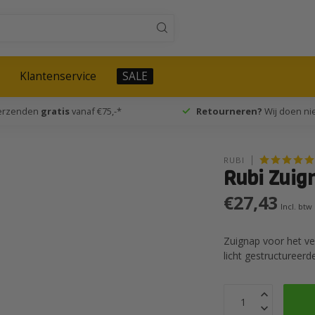
Klantenservice
SALE
verzenden
gratis
vanaf €75,-*
Retourneren?
Wij doen nie
RUBI
Rubi Zuig
€27,43
Incl. btw
Zuignap voor het v
licht gestructureer