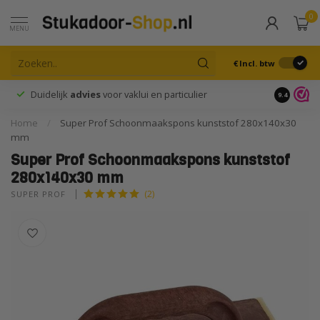
0
MENU
€
Incl. btw
Duidelijk
advies
voor vaklui en particulier
9.4
Home
/
Super Prof Schoonmaakspons kunststof 280x140x30
mm
Super Prof Schoonmaakspons kunststof
280x140x30 mm
(2)
SUPER PROF 