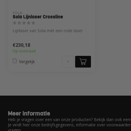
SOLA
Sola Lijnlaser Crossline
Lijnlaser van Sola met een rode laser
€230,18
Op voorraad
Vergelijk
Meer informatie
Heb je vragen over een van onze producten? Bekijk dan ook eens
Je vindt hier onze bedrijfsgegevens, informatie over voorwaard
vragen.