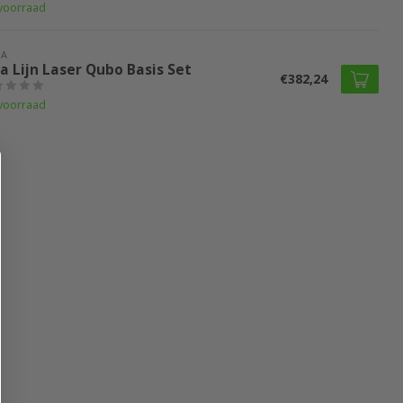
voorraad
LA
a Lijn Laser Qubo Basis Set
€382,24
voorraad