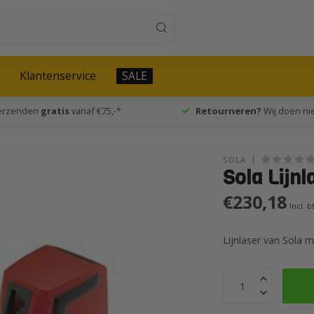
Klantenservice
SALE
verzenden
gratis
vanaf €75,-*
Retourneren?
Wij doen nie
SOLA
Sola Lijnl
€230,18
Incl. 
Lijnlaser van Sola 