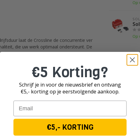
Op 
SO
Sol
Op 
drijfsduur laat de Crossline de concurrentie ver
aliteit, die uw werk optimaal ondersteunt. De
€5 Korting?
Schrijf je in voor de nieuwsbrief en ontvang
€5,- korting op je eerst
volgende aankoop.
1
Email
€5,- KORTING