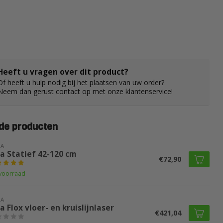
Heeft u vragen over dit product?
Of heeft u hulp nodig bij het plaatsen van uw order?
Neem dan gerust contact op met onze klantenservice!
de producten
LA
la Statief 42-120 cm
€72,90
voorraad
LA
a Flox vloer- en kruislijnlaser
€421,04