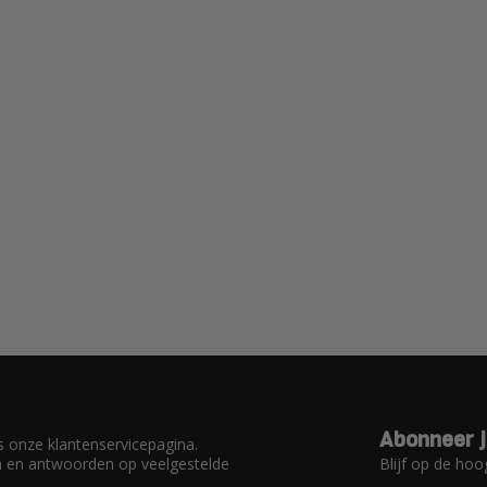
Abonneer j
 onze klantenservicepagina.
Blijf op de hoo
en en antwoorden op veelgestelde