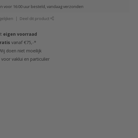
 voor 16:00 uur besteld, vandaag verzonden
elijken
Deel dit product
it
eigen voorraad
ratis
vanaf €75,-*
ij doen niet moeilijk
s
voor vaklui en particulier