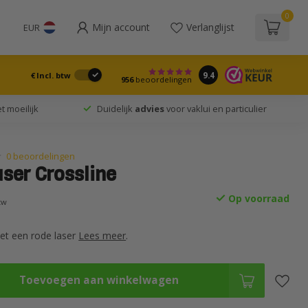
0
Mijn account
Verlanglijst
EUR
9.4
€
Incl. btw
956
beoordelingen
t moeilijk
Duidelijk
advies
voor vaklui en particulier
0 beoordelingen
aser Crossline
Op voorraad
btw
met een rode laser
Lees meer
.
Toevoegen aan winkelwagen