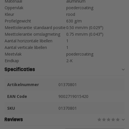
Materiaal
aluminium
Oppervlak
poedercoating
Kleur
rood
Profielgewicht
630 g/m
Meettolerantie standaard positie
0.50 mm/m (0.029°)
Meettolerantie omslagmeting
0.75 mm/m (0.043°)
Aantal horizontale libellen
1
Aantal verticale libellen
1
Meetvlak
poedercoating
Eindkap
2-K
Specificaties
Artikelnummer
01370801
EAN Code
9002719015420
SKU
01370801
Reviews