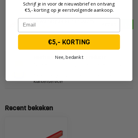
Op voorraad
Schrijf je in voor de nieuwsbrief en ontvang
€5,- korting op je eerst
volgende aankoop.
SOLA
Email
Sola Waterpas RED3 100 cm
€67,36
Op voorraad
€5,- KORTING
Nee, bedankt
Heeft u vragen over dit product?
Of heeft u hulp nodig bij het plaatsen van uw
order?
Neem dan gerust contact op met onze
klantenservice!
Recent bekeken