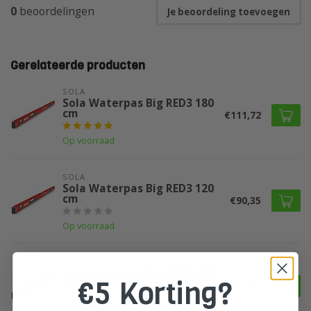
0
beoordelingen
Je beoordeling toevoegen
Gerelateerde producten
SOLA
Sola Waterpas Big RED3 180
cm
€111,72
Op voorraad
SOLA
Sola Waterpas Big RED3 120
cm
€90,35
Op voorraad
SOLA
Sola Waterpas Big RED3 200
€5 Korting?
cm
€117,57