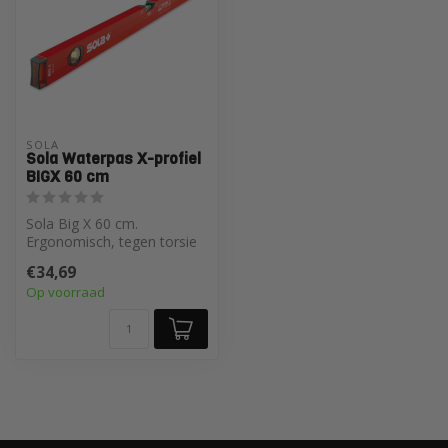
SOLA
Sola Waterpas X-profiel
BIGX 60 cm
Sola Big X 60 cm.
Ergonomisch, tegen torsie
bestand aluminium profiel,
€34,69
voor blij...
Op voorraad