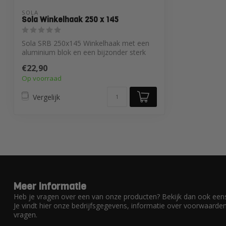
SOLA
Sola Winkelhaak 250 x 145
Sola SRB 250x145 Winkelhaak met een
aluminium blok en een bijzonder sterk
RVS be...
€22,90
Op voorraad
Vergelijk
Meer informatie
Heb je vragen over een van onze producten? Bekijk dan ook eens
Je vindt hier onze bedrijfsgegevens, informatie over voorwaard
vragen.