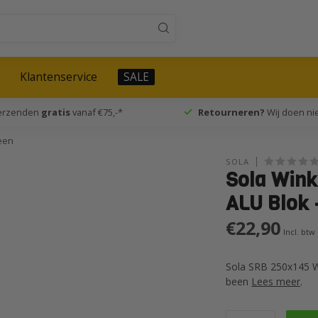
Klantenservice
SALE
verzenden
gratis
vanaf €75,-*
Retourneren?
Wij doen nie
een
SOLA
Sola Wink
ALU Blok 
€22,90
Incl. btw
Sola SRB 250x145 W
been
Lees meer
.