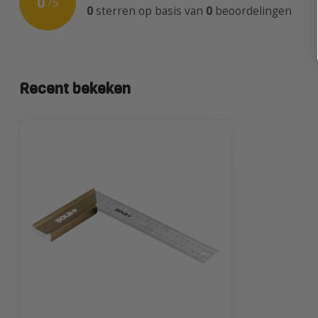
0
/
5
0
sterren op basis van
0
beoordelingen
Recent bekeken