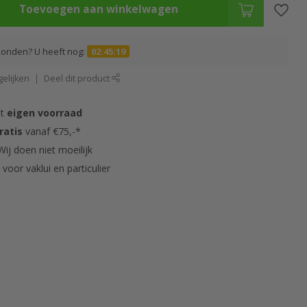
Toevoegen aan winkelwagen
zonden? U heeft nog:
02:45:18
elijken
Deel dit product
it
eigen voorraad
ratis
vanaf €75,-*
ij doen niet moeilijk
s
voor vaklui en particulier