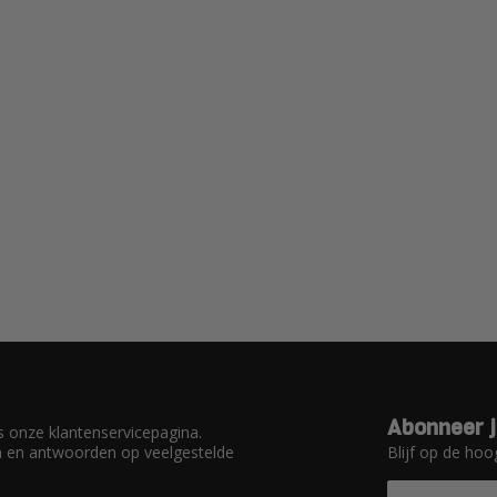
Abonneer j
 onze klantenservicepagina.
Blijf op de hoo
en en antwoorden op veelgestelde