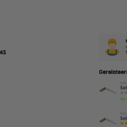
145
Gerelateer
SO
So
Op 
SO
So