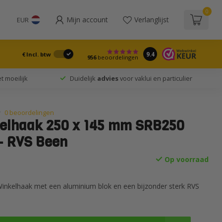
0
Mijn account
Verlanglijst
EUR
9.4
€
Incl. btw
956
beoordelingen
t moeilijk
Duidelijk
advies
voor vaklui en particulier
0 beoordelingen
elhaak 250 x 145 mm SRB250
- RVS Been
Op voorraad
inkelhaak met een aluminium blok en een bijzonder sterk RVS