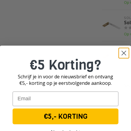
Op 
SO
So
Op 
SO
So
€5 Korting?
Op 
Schrijf je in voor de nieuwsbrief en ontvang
SO
€5,- korting op je eerst
volgende aankoop.
8
So
Email
Op 
€5,- KORTING