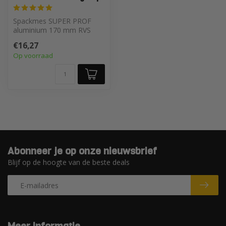
Spackmes SUPER PROF
aluminium 170 mm RVS
met Amerikaanse
€16,27
SUPERSOFT-handgreep
Op voorraad
Abonneer je op onze nieuwsbrief
Blijf op de hoogte van de beste deals