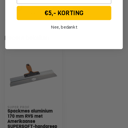
order?
Neem dan gerust contact op met onze
€5,- KORTING
klantenservice!
Nee, bedankt
Recent bekeken
SUPER PROF 
Spackmes aluminium
170 mm RVS met
Amerikaanse
SUPERSOFT-handgreep