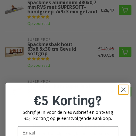
Spackmes aluminium 480x0,7
mm RVS met SUPERSOFT-
€26,47
handgreep 7x9x3 mm getand
Op voorraad
SUPER PROF 
Spackmesbak hout
63x8,5x30 cm Gevuld
€119,45
Softgrip
€107,50
Op voorraad
SUPER PROF 
Stukadoor Kam Super Prof
300 mm
€15,06
€5 Korting?
Op voorraad
Schrijf je in voor de nieuwsbrief en ontvang
€5,- korting op je eerst
volgende aankoop.
Heeft u vragen over dit product?
Email
Of heeft u hulp nodig bij het plaatsen van uw