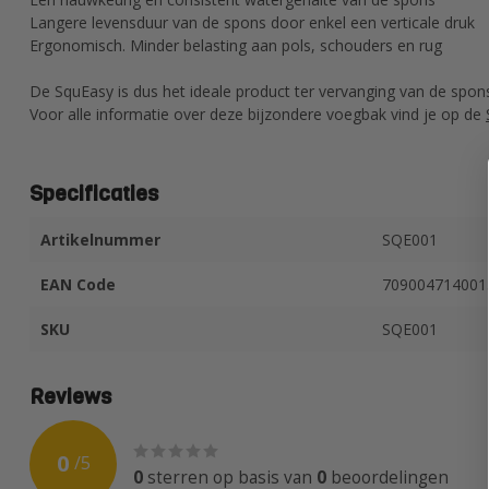
Langere levensduur van de spons door enkel een verticale druk
Ergonomisch. Minder belasting aan pols, schouders en rug
De SquEasy is dus het ideale product ter vervanging van de spo
Voor alle informatie over deze bijzondere voegbak vind je op de
Specificaties
Artikelnummer
SQE001
EAN Code
709004714001
SKU
SQE001
Reviews
0
/
5
0
sterren op basis van
0
beoordelingen