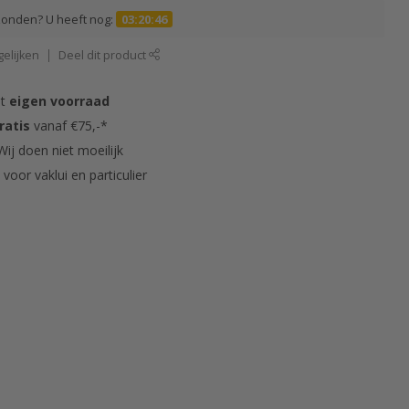
zonden? U heeft nog:
03:20:45
elijken
Deel dit product
it
eigen voorraad
ratis
vanaf €75,-*
ij doen niet moeilijk
s
voor vaklui en particulier