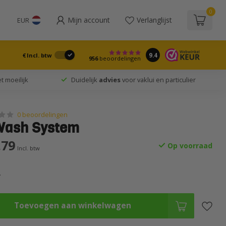
0
Mijn account
Verlanglijst
EUR
9.4
€
Incl. btw
956
beoordelingen
t moeilijk
Duidelijk
advies
voor vaklui en particulier
0 beoordelingen
Wash System
,79
Op voorraad
Incl. btw
.
Toevoegen aan winkelwagen