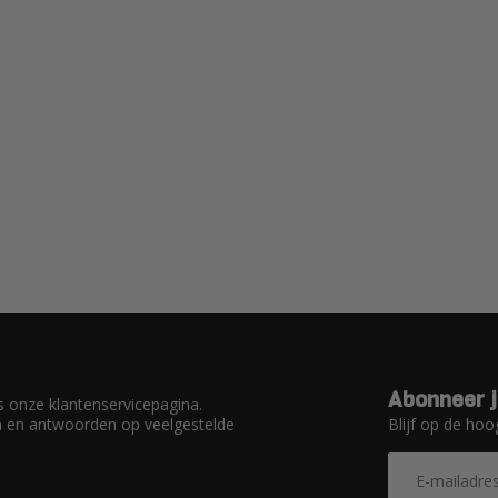
Abonneer j
 onze klantenservicepagina.
Blijf op de hoo
en en antwoorden op veelgestelde