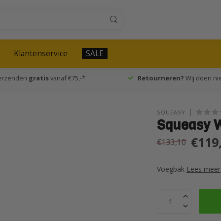
Klantenservice
SALE
verzenden
gratis
vanaf €75,-*
Retourneren?
Wij doen nie
SQUEASY
Squeasy 
€119
€133,10
Voegbak
Lees meer