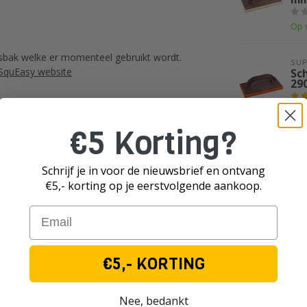
Op 
nsbak welke er momenteel gebruikt wordt.
SUP
SquEasy website
Sc
29
Op 
€5 Korting?
SUP
Sc
28
Schrijf je in voor de nieuwsbrief en ontvang
5
€5,- korting op je eerst
volgende aankoop.
Op 
Email
€5,- KORTING
Je beoordeling toevoegen
Nee, bedankt