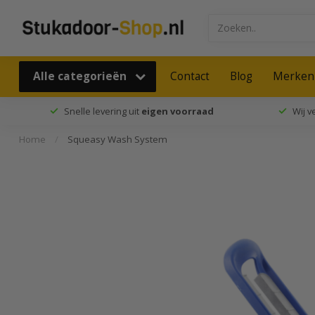
Alle categorieën
Contact
Blog
Merken
Snelle levering uit
eigen voorraad
Wij 
Home
/
Squeasy Wash System