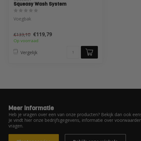
Squeasy Wash System
Voegbak
€119,79
€133,10
Op voorraad
Vergelijk
Meer informatie
Heb je vragen over een van onze producten? Bekijk dan ook eens
Je vindt hier onze bedrijfsgegevens, informatie over voorwaard
vragen.