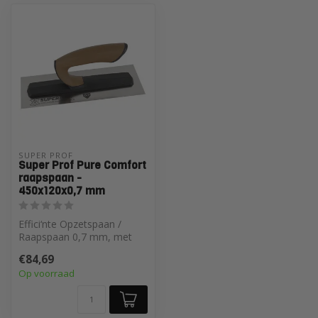
SUPER PROF 
Super Prof Pure Comfort
raapspaan -
450x120x0,7 mm
Effici‘nte Opzetspaan /
Raapspaan 0,7 mm, met
leren handgreep en
€84,69
verlijmde carbo...
Op voorraad