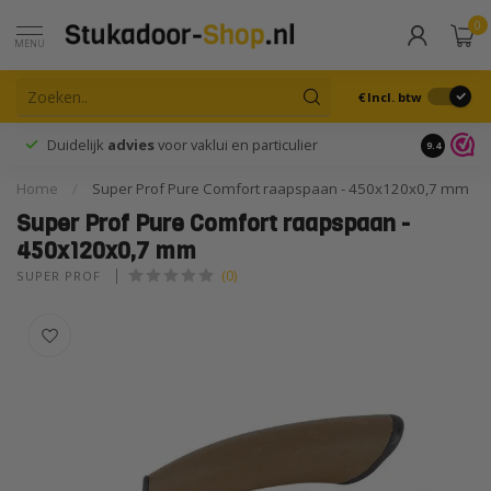
0
MENU
€
Incl. btw
Duidelijk
advies
voor vaklui en particulier
9.4
Home
/
Super Prof Pure Comfort raapspaan - 450x120x0,7 mm
Super Prof Pure Comfort raapspaan -
450x120x0,7 mm
(0)
SUPER PROF 