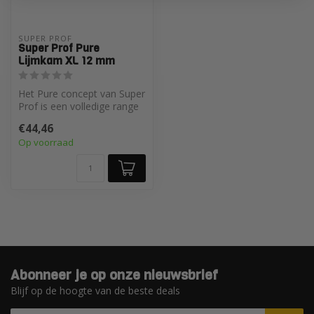
SUPER PROF 
Super Prof Pure
Lijmkam XL 12 mm
Het Pure concept van Super
Prof is een volledige range
aan spack- en
€44,46
gipsmessen,...
Op voorraad
Abonneer je op onze nieuwsbrief
Blijf op de hoogte van de beste deals