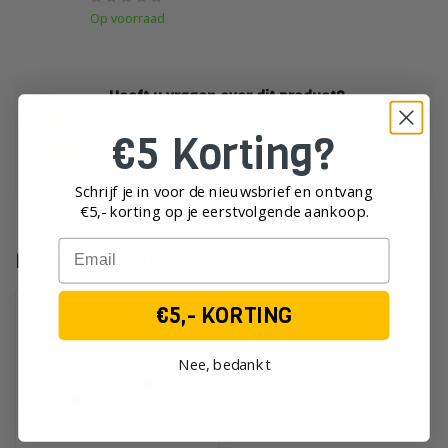
Op voorraad
Heeft u vragen over dit product?
Of heeft u hulp nodig bij het plaatsen van uw
€5 Korting?
order?
Neem dan gerust contact op met onze
klantenservice!
Schrijf je in voor de nieuwsbrief en ontvang
€5,- korting op je eerst
volgende aankoop.
Email
Recent bekeken
€5,- KORTING
Nee, bedankt