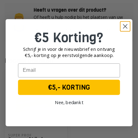
Heeft u vragen over dit product?
Of heeft u hulp nodig bij het plaatsen van uw
order?
Neem dan gerust contact op met onze
€5 Korting?
klantenservice!
Schrijf je in voor de nieuwsbrief en ontvang
€5,- korting op je eerst
volgende aankoop.
Recent bekeken
Email
€5,- KORTING
Nee, bedankt
SUPER PROF 