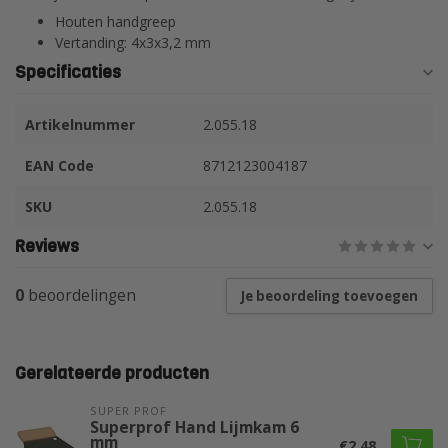
Houten handgreep
Vertanding: 4x3x3,2 mm
Specificaties
Artikelnummer
2.055.18
EAN Code
8712123004187
SKU
2.055.18
Reviews
0
beoordelingen
Je beoordeling toevoegen
Gerelateerde producten
SUPER PROF 
Superprof Hand Lijmkam 6
mm
€2,48