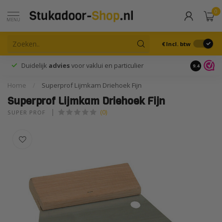
0
MENU
€
Incl. btw
Duidelijk
advies
voor vaklui en particulier
9.4
Home
/
Superprof Lijmkam Driehoek Fijn
Superprof Lijmkam Driehoek Fijn
(0)
SUPER PROF 