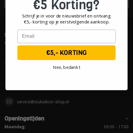
€5 Korting?
Bekijk onze winkels
Schrijf je in voor de nieuwsbrief en ontvang
€5,- korting op je eerst
volgende aankoop.
Email
Stukadoor-shop
Voor al uw stukadoor gereedschappen!
€5,- KORTING
Schoepenweg 45
8243 PX Lelystad
Nee, bedankt
Nederland
+31 320 32 00 44
service@stukadoor-shop.nl
Openingstijden
Maandag:
09.00 - 17.00