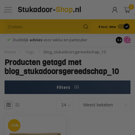
0
MENU
€
Incl. btw
Duidelijk
advies
voor vaklui en particulier
9.4
Home
/
Tags
/
blog_stukadoorsgereedschap_10
Producten getagd met
blog_stukadoorsgereedschap_10
Filters
-10%