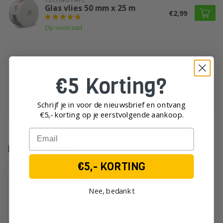
Glas vlies 50 mm x 25 m
€2,99
Op voorraad
Heeft u vragen over dit product?
€5 Korting?
Of heeft u hulp nodig bij het plaatsen van uw
order?
Neem dan gerust contact op met onze
Schrijf je in voor de nieuwsbrief en ontvang
klantenservice!
€5,- korting op je eerst
volgende aankoop.
Email
Recent bekeken
€5,- KORTING
Nee, bedankt