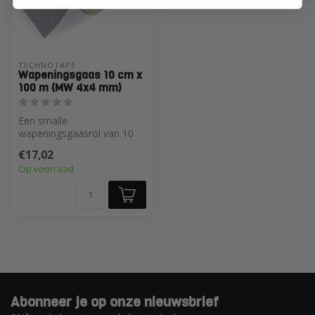
TECHNOTAPE
Wapeningsgaas 10 cm x
100 m (MW 4x4 mm)
Een smalle
wapeningsgaasrol van 10
cm breed en 100 m lang,
€17,02
met een maaswijdte va...
Op voorraad
Abonneer je op onze nieuwsbrief