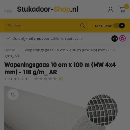
0
MENU
€
Incl. btw
Duidelijk
advies
voor vaklui en particulier
9.4
Home
/
Wapeningsgaas 10 cm x 100 m (MW 4x4 mm) - 118
g/m_ AR
Wapeningsgaas 10 cm x 100 m (MW 4x4
mm) - 118 g/m_ AR
(0)
TECHNOTAPE