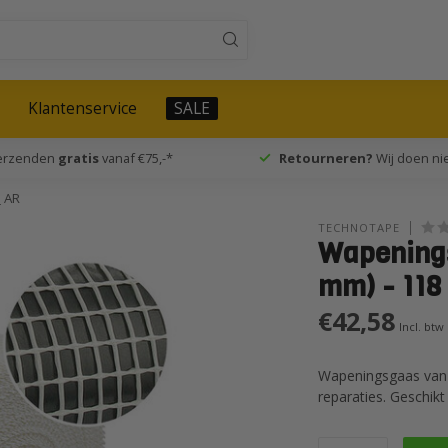
Klantenservice
SALE
verzenden
gratis
vanaf €75,-*
Retourneren?
Wij doen nie
 AR
TECHNOTAPE
Wapening
mm) - 118
€42,58
Incl. btw
Wapeningsgaas van 
reparaties. Geschik