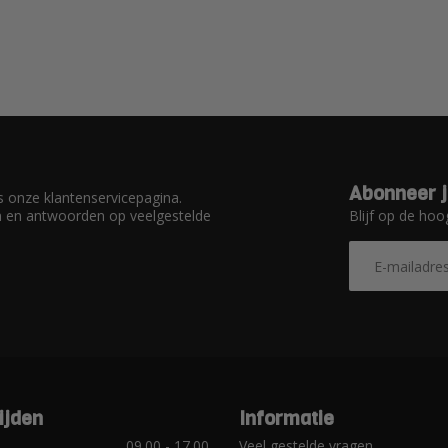
Abonneer j
 onze klantenservicepagina.
Blijf op de hoo
en en antwoorden op veelgestelde
ijden
Informatie
09.00 - 17.00
Veel gestelde vragen