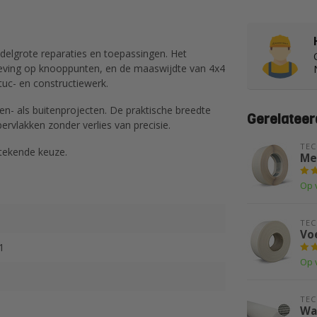
delgrote reparaties en toepassingen. Het
rweving op knooppunten, en de maaswijdte van 4x4
uc- en constructiewerk.
en- als buitenprojecten. De praktische breedte
Gerelateer
rvlakken zonder verlies van precisie.
TE
stekende keuze.
Me
Op 
TE
Vo
1
Op 
TE
Wa