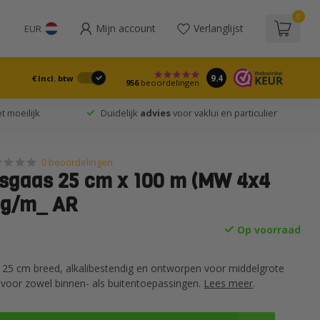
0
Mijn account
Verlanglijst
EUR
9.4
€
Incl. btw
956
beoordelingen
t moeilijk
Duidelijk
advies
voor vaklui en particulier
0 beoordelingen
sgaas 25 cm x 100 m (MW 4x4
 g/m_ AR
Op voorraad
25 cm breed, alkalibestendig en ontworpen voor middelgrote
t voor zowel binnen- als buitentoepassingen.
Lees meer
.