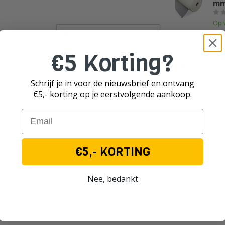
mm
Op 
Je beoordeling toevoegen
TE
€5 Korting?
Gla
Op 
Schrijf je in voor de nieuwsbrief en ontvang
€5,- korting op je eerst
volgende aankoop.
TE
Wa
Email
mm
Op 
€5,- KORTING
Nee, bedankt