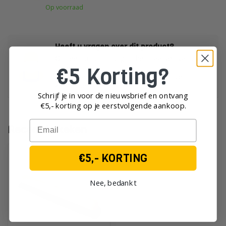
Op voorraad
Heeft u vragen over dit product?
Of heeft u hulp nodig bij het plaatsen van uw
€5 Korting?
order?
Neem dan gerust contact op met onze
klantenservice!
Schrijf je in voor de nieuwsbrief en ontvang
€5,- korting op je eerst
volgende aankoop.
Email
Recent bekeken
€5,- KORTING
Nee, bedankt