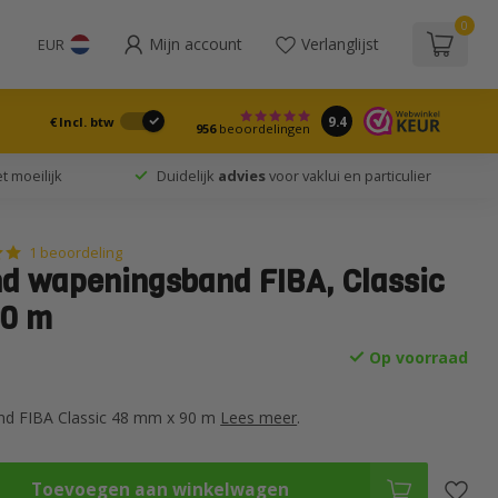
0
Mijn account
Verlanglijst
EUR
9.4
€
Incl. btw
956
beoordelingen
t moeilijk
Duidelijk
advies
voor vaklui en particulier
1 beoordeling
nd wapeningsband FIBA, Classic
90 m
Op voorraad
nd FIBA Classic 48 mm x 90 m
Lees meer
.
Toevoegen aan winkelwagen