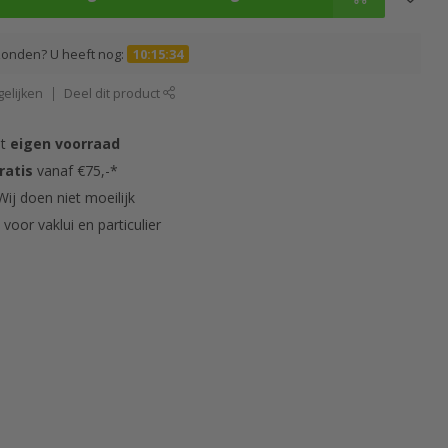
zonden? U heeft nog:
10:15:34
elijken
Deel dit product
it
eigen voorraad
ratis
vanaf €75,-*
ij doen niet moeilijk
s
voor vaklui en particulier