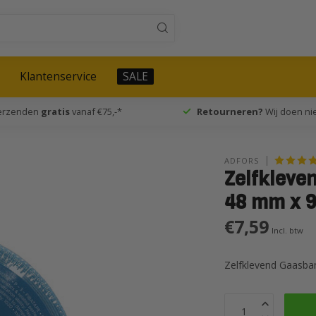
Klantenservice
SALE
verzenden
gratis
vanaf €75,-*
Retourneren?
Wij doen nie
ADFORS
Zelfkleve
48 mm x 
€7,59
Incl. btw
Zelfklevend Gaasba