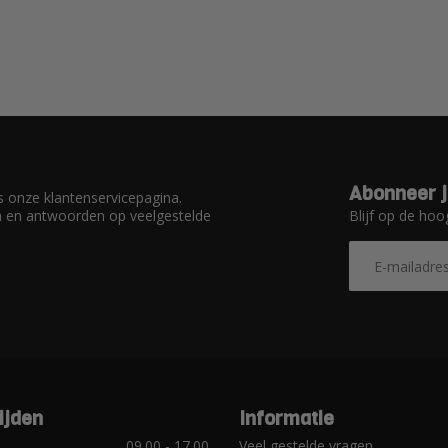
Abonneer j
 onze klantenservicepagina.
Blijf op de hoo
en en antwoorden op veelgestelde
ijden
Informatie
09.00 - 17.00
Veel gestelde vragen