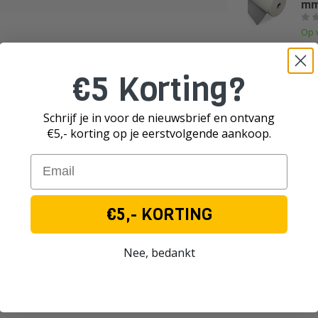
mm
Op 
TE
€5 Korting?
Gla
Je beoordeling toevoegen
Op 
Schrijf je in voor de nieuwsbrief en ontvang
€5,- korting op je eerst
volgende aankoop.
TE
Wa
Email
mm
Op 
€5,- KORTING
Nee, bedankt