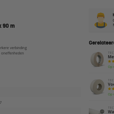
x 90 m
Gerelateer
rkere verbinding
n oneffenheden
TE
Me
Op 
TE
Vo
Op 
7
TE
Wa