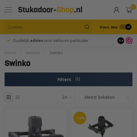
0
MENU
€
Incl. btw
Duidelijk
advies
voor vaklui en particulier
9.4
Home
/
Merken
/
Swinko
Swinko
Filters
-12%