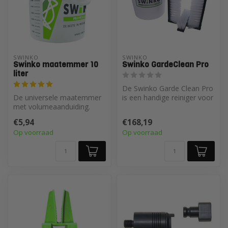
SWINKO
SWINKO
Swinko maatemmer 10
Swinko GardeClean Pro
liter
De Swinko Garde Clean Pro
De universele maatemmer
is een handige reiniger voor
met volumeaanduiding.
het snel schoonmaken van
Transparante kunststof
...
€5,94
€168,19
maatemmer m...
Op voorraad
Op voorraad