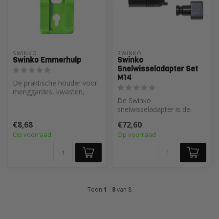
SWINKO
SWINKO
Swinko Emmerhulp
Swinko
Snelwisseladapter Set
M14
De praktische houder voor
menggardes, kwasten,
troffels en schrapers
De Swinko
snelwisseladapter is de
ideale oplossing voor
€8,68
€72,60
bouwmixers. Met deze
Op voorraad
Op voorraad
han...
Toon
1
-
8
van 8