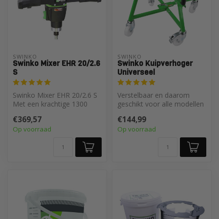
SWINKO
SWINKO
Swinko Mixer EHR 20/2.6
Swinko Kuipverhoger
S
Universeel
Swinko Mixer EHR 20/2.6 S
Verstelbaar en daarom
Met een krachtige 1300
geschikt voor alle modellen
Watt motor
emmers en kuipen tot 160
€369,57
€144,99
liter
Op voorraad
Op voorraad