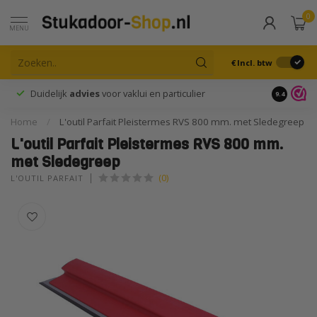
0
MENU
€
Incl. btw
Duidelijk
advies
voor vaklui en particulier
9.4
Home
/
L'outil Parfait Pleistermes RVS 800 mm. met Sledegreep
L'outil Parfait Pleistermes RVS 800 mm.
met Sledegreep
(0)
L'OUTIL PARFAIT