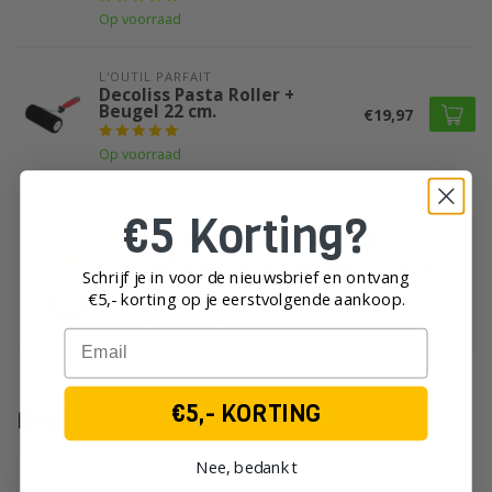
Op voorraad
L'OUTIL PARFAIT
Decoliss Pasta Roller +
Beugel 22 cm.
€19,97
Op voorraad
€5 Korting?
Heeft u vragen over dit product?
Of heeft u hulp nodig bij het plaatsen van uw
Schrijf je in voor de nieuwsbrief en ontvang
order?
€5,- korting op je eerst
volgende aankoop.
Neem dan gerust contact op met onze
klantenservice!
Email
€5,- KORTING
Recent bekeken
Nee, bedankt