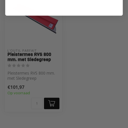
L'OUTIL PARFAIT
Pleistermes RVS 800
mm. met Sledegreep
Pleistermes RVS 800 mm.
met Sledegreep
€101,97
Op voorraad