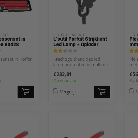
RFAIT
L'OUTIL PARFAIT
L'OU
essenset in
L'outil Parfait Strijklicht
Ple
pe 80428
Led Lamp + Oplader
mm.
senset in Koffer
Krachtige draadloze led
Ple
8
lamp om fouten in realtime
met
en vroegtijdig te ontdekken
€283,81
€56
e...
d
Op voorraad
Back
k
Vergelijk
V