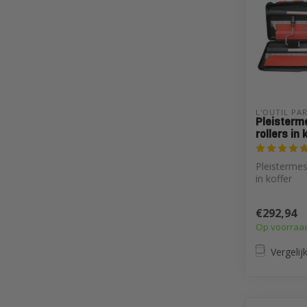
L'OUTIL PA
Pleisterm
rollers in 
Pleistermes
in koffer
€292,94
Op voorraa
Vergelij