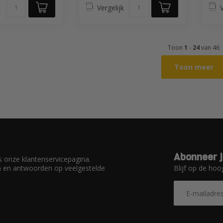
k
Vergelijk
V
Toon
1
-
24
van 46
Toon meer
Abonneer j
 onze klantenservicepagina.
Blijf op de hoo
en en antwoorden op veelgestelde