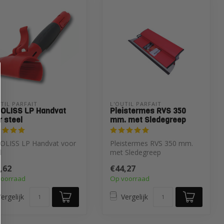
TIL PARFAIT
L'OUTIL PARFAIT
OLISS LP Handvat
Pleistermes RVS 350
r steel
mm. met Sledegreep
OLISS LP Handvat voor
Pleistermes RVS 350 mm.
l
met Sledegreep
,62
€44,27
voorraad
Op voorraad
ergelijk
Vergelijk