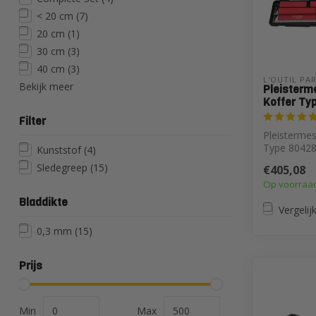
< 20 cm
(7)
20 cm
(1)
30 cm
(3)
40 cm
(3)
L'OUTIL PA
Bekijk meer
Pleisterm
Koffer Ty
Filter
Pleistermes
Type 8042
Kunststof
(4)
Sledegreep
(15)
€405,08
Op voorraa
Bladdikte
Vergelij
0,3 mm
(15)
Prijs
Min
Max