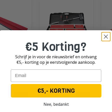
€5 Korting?
RFAIT
L'OUTIL PARFAIT
L'OU
es RVS 1500
Pleistermessenset in
DEC
Schrijf je in voor de nieuwsbrief en ontvang
Sledegreep
Koffer Type 80374
voo
€5,- korting op je eerst
volgende aankoop.
Email
s RVS 1500 mm.
Pleistermessenset in Koffer
DEC
reep
Type 80374
stee
€270,23
€16
€5,- KORTING
d
Op voorraad
Op 
k
Vergelijk
V
Nee, bedankt