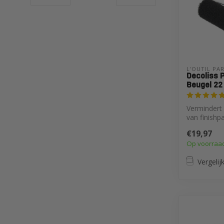
L'OUTIL PA
Decoliss P
Beugel 22
Vermindert 
van finishp
derde verg
€19,97
traditi...
Op voorraa
Vergelij