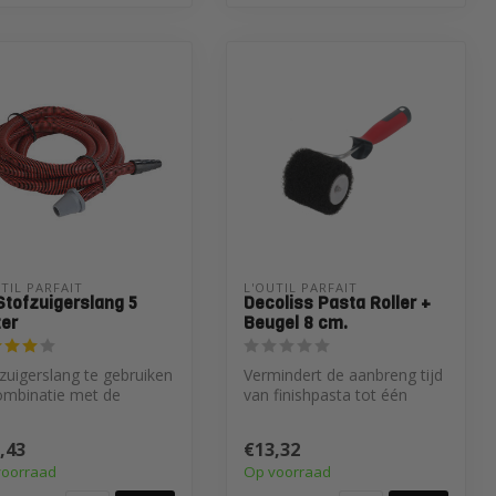
TIL PARFAIT
L'OUTIL PARFAIT
Stofzuigerslang 5
Decoliss Pasta Roller +
er
Beugel 8 cm.
zuigerslang te gebruiken
Vermindert de aanbreng tijd
ombinatie met de
van finishpasta tot één
urproducten vanL'outil
derde vergeleken met
.
traditi...
,43
€13,32
voorraad
Op voorraad