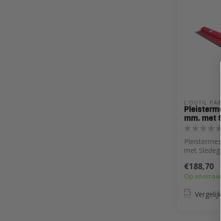
L'OUTIL PA
Pleisterm
mm. met 
Pleisterme
met Sledeg
€188,70
Op voorraa
Vergelij