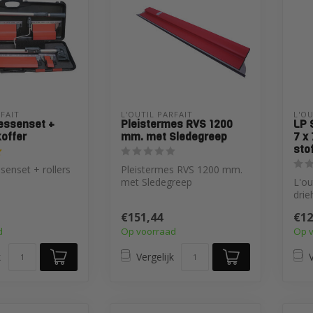
RFAIT
L'OUTIL PARFAIT
L'OU
essenset +
Pleistermes RVS 1200
LP 
koffer
mm. met Sledegreep
7 x
sto
senset + rollers
Pleistermes RVS 1200 mm.
met Sledegreep
L'ou
drie
wan
€151,44
€12
schu
d
Op voorraad
Op 
k
Vergelijk
V