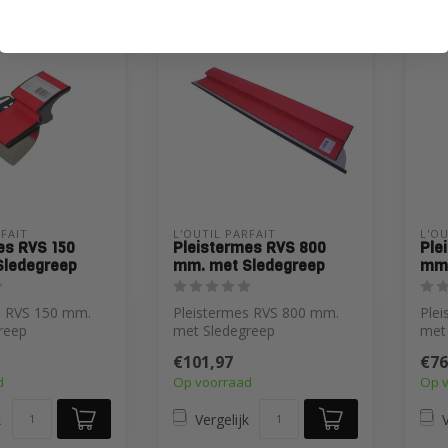
RFAIT
L'OUTIL PARFAIT
L'OU
es RVS 150
Pleistermes RVS 800
Ple
Sledegreep
mm. met Sledegreep
mm.
s RVS 150 mm.
Pleistermes RVS 800 mm.
Ple
reep
met Sledegreep
met
€101,97
€76
d
Op voorraad
Op 
k
Vergelijk
V