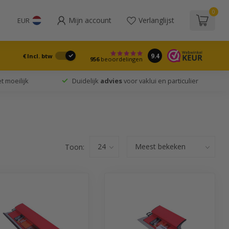
0
Mijn account
Verlanglijst
EUR
9.4
€
Incl. btw
956
beoordelingen
t moeilijk
Duidelijk
advies
voor vaklui en particulier
Toon: