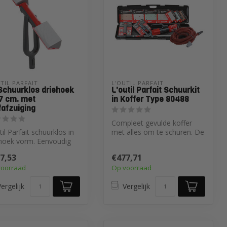
TIL PARFAIT
L'OUTIL PARFAIT
Schuurklos driehoek
L'outil Parfait Schuurkit
 7 cm. met
in Koffer Type 80488
fafzuiging
Compleet gevulde koffer
til Parfait schuurklos in
met alles om te schuren. De
hoek vorm. Eenvoudig
set bestaat uit maar liefst ...
den en plafonds
7,53
€477,71
re...
voorraad
Op voorraad
ergelijk
Vergelijk