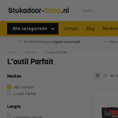
Alle categorieën
Contact
Blog
Merken
Snelle levering uit
eigen voorraad
Wij 
Home
/
Merken
/
L'outil Parfait
L'outil Parfait
46
P
Merken
Alle merken
L'outil Parfait
Lengte
Complete Set
(4)