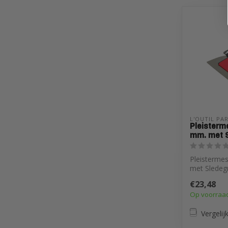
L'OUTIL PA
Pleisterm
mm. met 
Pleisterme
met Sledeg
€23,48
Op voorraa
Vergelij