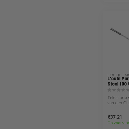
L'OUTIL PA
L'outil Pa
Steel 100 
Telescoop s
van een Cli
Hiermee zet
eenvoudig..
€37,21
Op voorraa