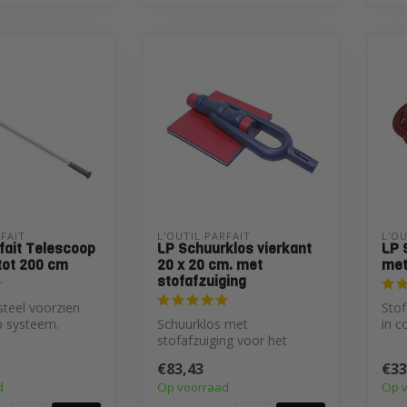
RFAIT
L'OUTIL PARFAIT
L'OU
rfait Telescoop
LP Schuurklos vierkant
LP 
tot 200 cm
20 x 20 cm. met
met
stofafzuiging
teel voorzien
Stof
p systeem.
Schuurklos met
in c
 je de steel
stofafzuiging voor het
schu
.
stofvrij schuren van wand
Par..
€83,43
€33
en plafond. Eenv...
d
Op voorraad
Op 