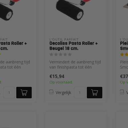
RFAIT
L'OUTIL PARFAIT
L'OU
asta Roller +
Decoliss Pasta Roller +
Ple
 cm.
Beugel 18 cm.
Smo
de aanbreng tijd
Vermindert de aanbreng tijd
Ple
asta tot één
van finishpasta tot één
Smo
eleken met
derde vergeleken met
€15,94
€37
traditi...
d
Op voorraad
Op 
k
Vergelijk
V