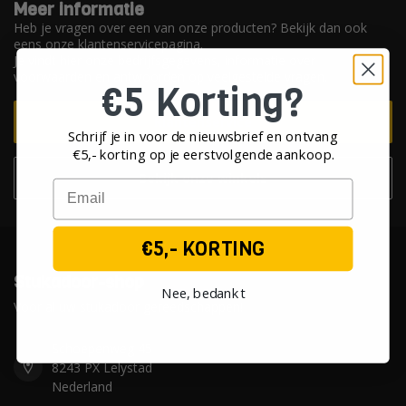
Meer informatie
Heb je vragen over een van onze producten? Bekijk dan ook
eens onze klantenservicepagina.
Je vindt hier onze bedrijfsgegevens, informatie over
voorwaarden en antwoorden op veelgestelde vragen.
€5 Korting?
Klantenservice
Schrijf je in voor de nieuwsbrief en ontvang
€5,- korting op je eerst
volgende aankoop.
Bekijk onze winkels
Email
€5,- KORTING
Stukadoor-shop
Nee, bedankt
Voor al uw stukadoor gereedschappen!
Schoepenweg 45
8243 PX Lelystad
Nederland