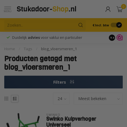
0
MENU
€
Incl. btw
Duidelijk
advies
voor vaklui en particulier
9.4
Home
/
Tags
/
blog_vloersmeren_1
Producten getagd met
blog_vloersmeren_1
Filters
SWINKO
Swinko Kuipverhoger
Universeel