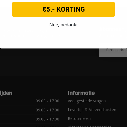
€5,- KORTING
Nee, bedankt
Abonneer j
 onze klantenservicepagina.
Blijf op de hoo
en en antwoorden op veelgestelde
ijden
Informatie
09.00 - 17.00
Veel gestelde vragen
Levertijd & Verzendkosten
09.00 - 17.00
Retourneren
09.00 - 17.00