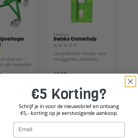
SWINKO
ipverhoger
Swinko Emmerhulp
l
De praktische houder voor
r en daarom
menggardes, kwasten,
or alle modellen
troffels en schrapers
kuipen tot 160
€8,68
d
Op voorraad
€5 Korting?
k
Vergelijk
Schrijf je in voor de nieuwsbrief en ontvang
€5,- korting op je eerst
volgende aankoop.
Toon
1
-
2
van 2
Email