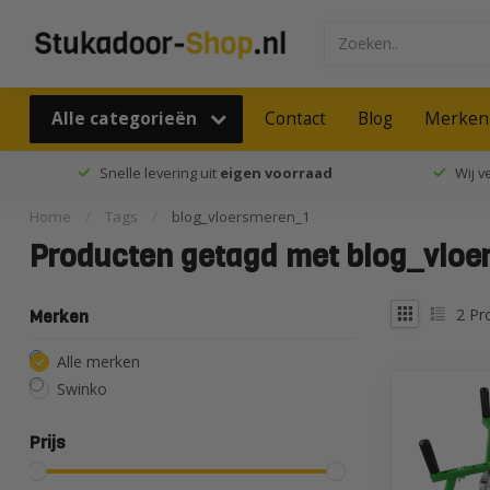
Alle categorieën
Contact
Blog
Merken
Snelle levering uit
eigen voorraad
Wij 
Home
/
Tags
/
blog_vloersmeren_1
Producten getagd met blog_vloe
2
Pr
Merken
Alle merken
Swinko
Prijs