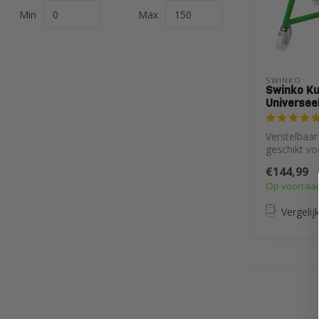
Min
Max
SWINKO
Swinko Ku
Universee
Verstelbaa
geschikt vo
emmers en 
€144,99
liter
Op voorraa
Vergelij