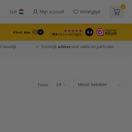
0
Mijn account
Verlanglijst
EUR
9.4
€
Incl. btw
956
beoordelingen
t moeilijk
Duidelijk
advies
voor vaklui en particulier
Toon: