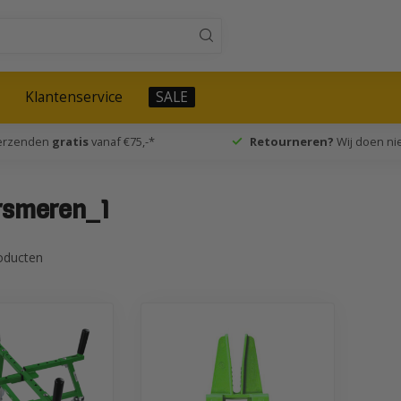
Klantenservice
SALE
verzenden
gratis
vanaf €75,-*
Retourneren?
Wij doen nie
rsmeren_1
oducten