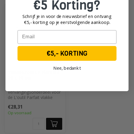
€5 Korting?
Schrijf je in voor de nieuwsbrief en ontvang
€5,- korting op je eerst
volgende aankoop.
Email
€5,- KORTING
Nee, bedankt
L'OUTIL PARFAIT
Tussenzool LP vierkant
20 x 20 cm
Vervangingsonderdeel voor
de L'outil Parfait vlakke
schuurblokken
€28,31
Op voorraad