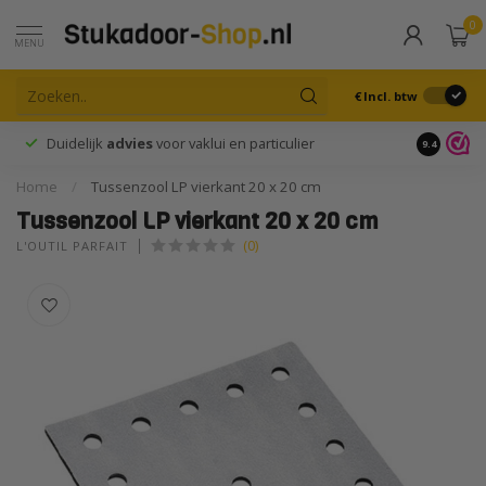
0
MENU
€
Incl. btw
Duidelijk
advies
voor vaklui en particulier
9.4
Home
/
Tussenzool LP vierkant 20 x 20 cm
Tussenzool LP vierkant 20 x 20 cm
(0)
L'OUTIL PARFAIT