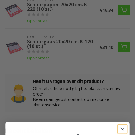
Schuurpapier 20x20 cm. K-
220 (10 st.)
€16,34
Op voorraad
L'OUTIL PARFAIT
Schuurgaas 20x20 cm. K-120
(10 st.)
€31,10
Op voorraad
Heeft u vragen over dit product?
Of heeft u hulp nodig bij het plaatsen van uw
order?
Neem dan gerust contact op met onze
klantenservice!
Recent bekeken