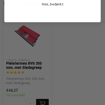
Recent bekeken
Nee, bedankt
L'OUTIL PARFAIT
Pleistermes RVS 350
mm. met Sledegreep
Pleistermes RVS 350 mm.
met Sledegreep
€44,27
Op voorraad